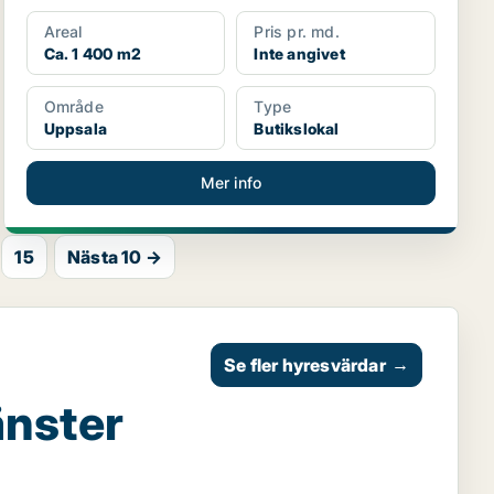
Areal
Pris pr. md.
Ca. 1 400 m2
Inte angivet
Område
Type
Uppsala
Butikslokal
Mer info
15
Nästa 10 →
Se fler hyresvärdar
→
änster