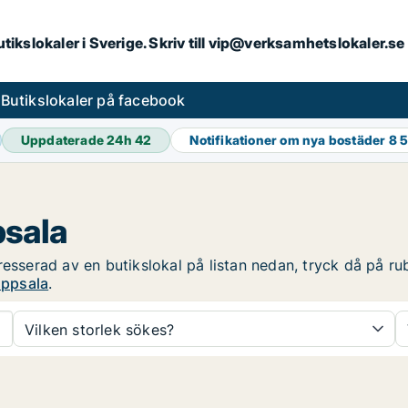
butikslokaler i Sverige. Skriv till vip@verksamhetslokaler.s
s
Butikslokaler på facebook
Uppdaterade 24h
42
Notifikationer om nya bostäder
8 
psala
esserad av en butikslokal på listan nedan, tryck då på rub
Uppsala
.
Vilken storlek sökes?