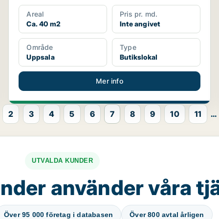
Areal
Pris pr. md.
Ca. 40 m2
Inte angivet
Område
Type
Uppsala
Butikslokal
Mer info
2
3
4
5
6
7
8
9
10
11
...
UTVALDA KUNDER
nder använder våra tj
Över 95 000 företag i databasen
Över 800 avtal årligen