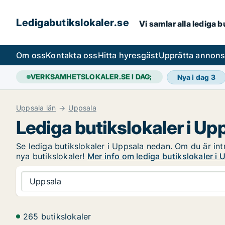
Ledigabutikslokaler.se
Vi samlar alla lediga 
Om oss
Kontakta oss
Hitta hyresgäst
Upprätta annon
VERKSAMHETSLOKALER.SE I DAG;
Nya i dag
3
Uppsala län
Uppsala
Lediga butikslokaler i Up
Se lediga butikslokaler i Uppsala nedan. Om du är intr
nya butikslokaler!
Mer info om lediga butikslokaler i 
Uppsala
265 butikslokaler