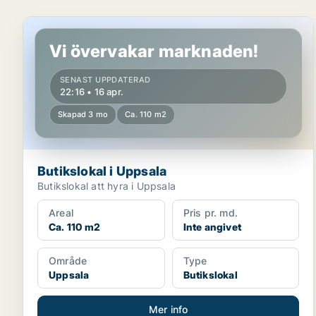
Butikslokal i Uppsala
Vi övervakar marknaden!
SENAST UPPDATERAD
22:16 • 16 apr.
Skapad 3 mo
Ca. 110 m2
Butikslokal i Uppsala
Butikslokal att hyra i Uppsala
Areal
Pris pr. md.
Ca. 110 m2
Inte angivet
Område
Type
Uppsala
Butikslokal
Mer info