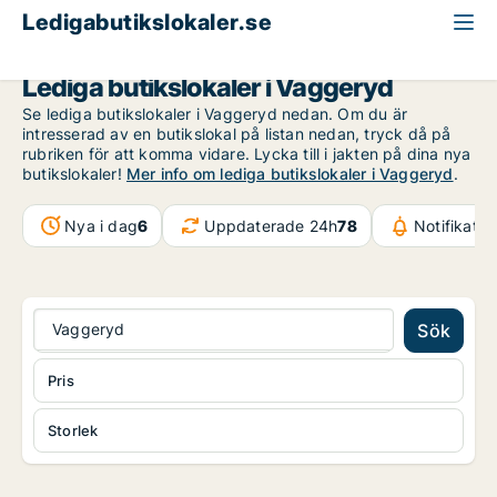
Ledigabutikslokaler.se
Jönköpings län
Vaggeryd
Lediga butikslokaler i Vaggeryd
Se lediga butikslokaler i Vaggeryd nedan. Om du är
intresserad av en butikslokal på listan nedan, tryck då på
rubriken för att komma vidare. Lycka till i jakten på dina nya
butikslokaler!
Mer info om lediga butikslokaler i Vaggeryd
.
Nya i dag
6
Uppdaterade 24h
78
Notifikati
Vaggeryd
Sök
Pris
Storlek