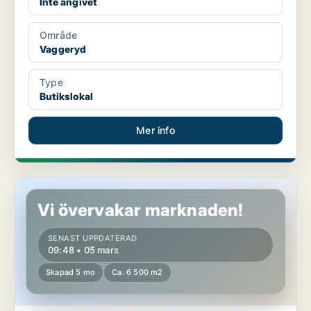
Inte angivet
Område
Vaggeryd
Type
Butikslokal
Mer info
Butikslokal i Vaggeryd
Vi övervakar marknaden!
SENAST UPPDATERAD
09:48 • 05 mars
Skapad 5 mo
Ca. 6 500 m2