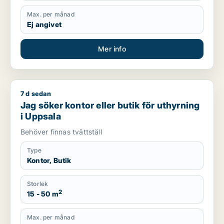
Max. per månad
Ej angivet
Mer info
7 d sedan
Jag söker kontor eller butik för uthyrning i Uppsala
Jag söker kontor eller butik för uthyrning
i Uppsala
Behöver finnas tvättställ
Type
Kontor, Butik
Storlek
2
15 - 50 m
Max. per månad