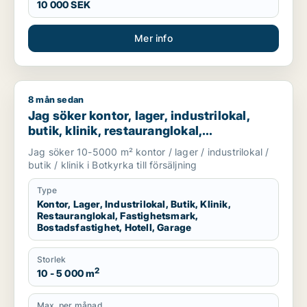
10 000 SEK
Mer info
8 mån sedan
Jag söker kontor, lager, industrilokal, butik, klinik, restauran
Jag söker kontor, lager, industrilokal,
butik, klinik, restauranglokal,
fastighetsmark, bostadsfastighet, hotell
Jag söker 10-5000 m² kontor / lager / industrilokal /
eller garage till salu i Botkyrka
butik / klinik i Botkyrka till försäljning
Type
Kontor, Lager, Industrilokal, Butik, Klinik,
Restauranglokal, Fastighetsmark,
Bostadsfastighet, Hotell, Garage
Storlek
2
10 - 5 000 m
Max. per månad