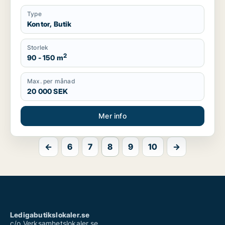
Type
Kontor, Butik
Storlek
2
90 - 150 m
Max. per månad
20 000 SEK
Mer info
←
6
7
8
9
10
→
Ledigabutikslokaler.se
c/o Verksamhetslokaler.se