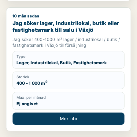
10 mån sedan
Jag söker lager, industrilokal, butik eller fastighetsmark till s
Jag söker lager, industrilokal, butik eller
fastighetsmark till salu i Växjö
Jag söker 400-1000 m² lager / industrilokal / butik /
fastighetsmark i Växjö till försäljning
Type
Lager, Industrilokal, Butik, Fastighetsmark
Storlek
2
400 - 1 000 m
Max. per månad
Ej angivet
Mer info