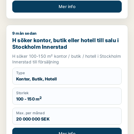
Mer info
9 mån sedan
H söker kontor, butik eller hotell till salu i Stockholm Innersta
H söker kontor, butik eller hotell till salu i
Stockholm Innerstad
H söker 100-150 m² kontor / butik / hotell i Stockholm
Innerstad till försäljning
Type
Kontor, Butik, Hotell
Storlek
2
100 - 150 m
Max. per månad
20 000 000 SEK
Mer info