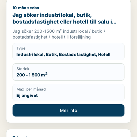
10 mån sedan
Jag söker industrilokal, butik, bostadsfastighet eller hotell till
Jag söker industrilokal, butik,
bostadsfastighet eller hotell till salu i
Norrtälje, Håbo eller Knivsta m.fl.
Jag söker 200-1500 m² industrilokal / butik /
bostadsfastighet / hotell till försäljning
Type
Industrilokal, Butik, Bostadsfastighet, Hotell
Storlek
2
200 - 1 500 m
Max. per månad
Ej angivet
Mer info