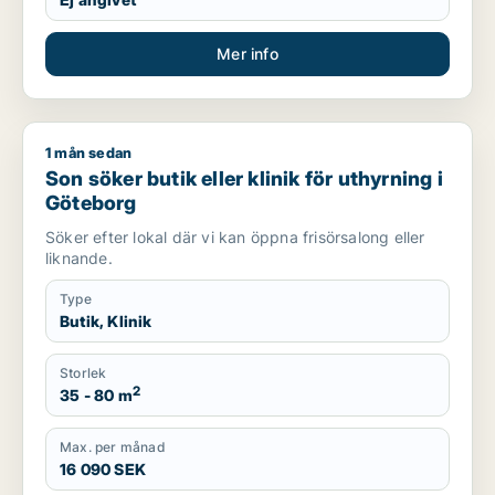
Mer info
1 mån sedan
Son söker butik eller klinik för uthyrning i Göteborg
Son söker butik eller klinik för uthyrning i
Göteborg
Söker efter lokal där vi kan öppna frisörsalong eller
liknande.
Type
Butik, Klinik
Storlek
2
35 - 80 m
Max. per månad
16 090 SEK