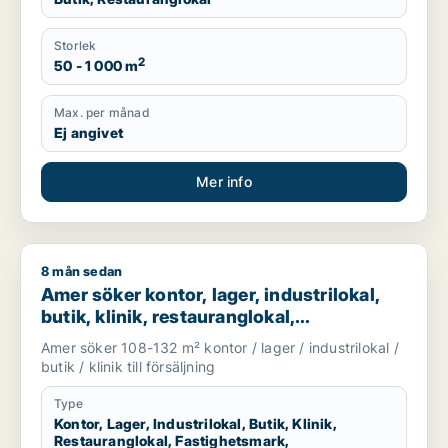
Storlek
2
50 - 1 000 m
Max. per månad
Ej angivet
Mer info
8 mån sedan
Amer söker kontor, lager, industrilokal, butik, klinik, restaura
Amer söker kontor, lager, industrilokal,
butik, klinik, restauranglokal,
fastighetsmark, bostadsfastighet, hotell
Amer söker 108-132 m² kontor / lager / industrilokal /
eller garage till salu i Svalöv, Bjuv eller
butik / klinik till försäljning
Åstorp m.fl.
Type
Kontor, Lager, Industrilokal, Butik, Klinik,
Restauranglokal, Fastighetsmark,