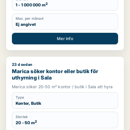
2
1 - 1 000 000 m
Max. per månad
Ej angivet
Mer info
23 d sedan
Marica söker kontor eller butik för uthyrning i Sala
Marica söker kontor eller butik för
uthyrning i Sala
Marica söker 20-50 m² kontor / butik i Sala att hyra
Type
Kontor, Butik
Storlek
2
20 - 50 m