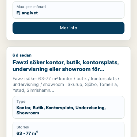
Max. per månad
Ej angivet
Mer info
6 d sedan
Fawzi söker kontor, butik, kontorsplats, undervisning eller sh
Fawzi söker kontor, butik, kontorsplats,
undervisning eller showroom för
uthyrning i Skurup, Sjöbo eller Tomelilla
Fawzi söker 63-77 m² kontor / butik / kontorsplats /
m.fl.
undervisning / showroom i Skurup, Sjöbo, Tomelilla,
Ystad, Simrishamn...
Type
Kontor, Butik, Kontorsplats, Undervisning,
Showroom
Storlek
2
63 - 77 m