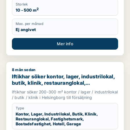
Storlek
2
10 - 500 m
Max. per månad
Ej angivet
Mer info
8 mån sedan
Iftikhar söker kontor, lager, industrilokal, butik, klinik, rest
Iftikhar söker kontor, lager, industrilokal,
butik, klinik, restauranglokal,
fastighetsmark, bostadsfastighet, hotell
Iftikhar söker 200-300 m² kontor / lager / industrilokal
eller garage till salu i Helsingborg
/ butik / klinik i Helsingborg till försäljning
Type
Kontor, Lager, Industrilokal, Butik, Klinik,
Restauranglokal, Fastighetsmark,
Bostadsfastighet, Hotell, Garage