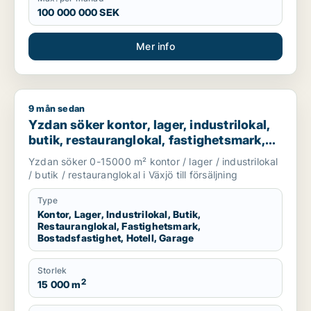
100 000 000 SEK
Mer info
9 mån sedan
Yzdan söker kontor, lager, industrilokal, butik, restaurangloka
Yzdan söker kontor, lager, industrilokal,
butik, restauranglokal, fastighetsmark,
bostadsfastighet, hotell eller garage till
Yzdan söker 0-15000 m² kontor / lager / industrilokal
salu i Växjö
/ butik / restauranglokal i Växjö till försäljning
Type
Kontor, Lager, Industrilokal, Butik,
Restauranglokal, Fastighetsmark,
Bostadsfastighet, Hotell, Garage
Storlek
2
15 000 m