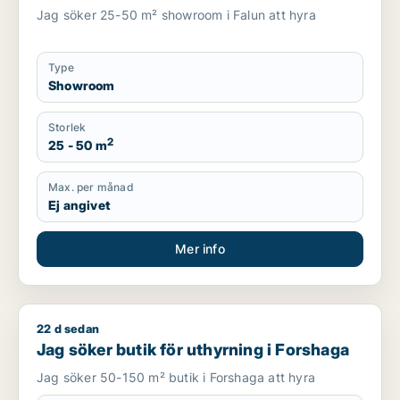
Jag söker 25-50 m² showroom i Falun att hyra
Type
Showroom
Storlek
2
25 - 50 m
Max. per månad
Ej angivet
Mer info
22 d sedan
Jag söker butik för uthyrning i Forshaga
Jag söker butik för uthyrning i Forshaga
Jag söker 50-150 m² butik i Forshaga att hyra