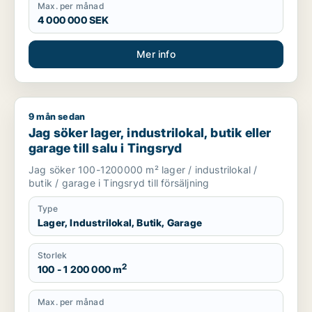
Max. per månad
4 000 000 SEK
Mer info
9 mån sedan
Jag söker lager, industrilokal, butik eller garage till salu i Ti
Jag söker lager, industrilokal, butik eller
garage till salu i Tingsryd
Jag söker 100-1200000 m² lager / industrilokal /
butik / garage i Tingsryd till försäljning
Type
Lager, Industrilokal, Butik, Garage
Storlek
2
100 - 1 200 000 m
Max. per månad