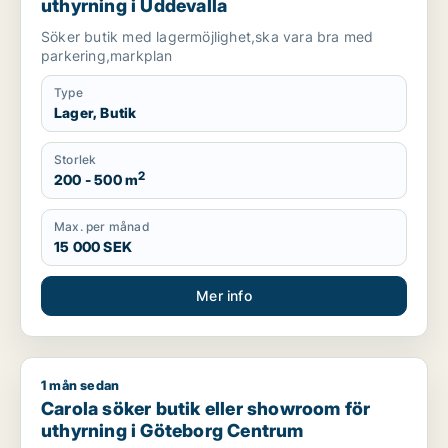
uthyrning i Uddevalla
Söker butik med lagermöjlighet,ska vara bra med
parkering,markplan
Type
Lager, Butik
Storlek
2
200 - 500 m
Max. per månad
15 000 SEK
Mer info
1 mån sedan
Carola söker butik eller showroom för uthyrning i Göteborg 
Carola söker butik eller showroom för
uthyrning i Göteborg Centrum