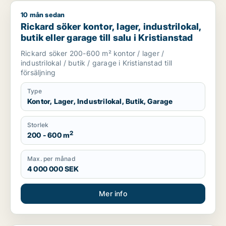
10 mån sedan
Rickard söker kontor, lager, industrilokal, butik eller garage ti
Rickard söker kontor, lager, industrilokal,
butik eller garage till salu i Kristianstad
Rickard söker 200-600 m² kontor / lager /
industrilokal / butik / garage i Kristianstad till
försäljning
Type
Kontor, Lager, Industrilokal, Butik, Garage
Storlek
2
200 - 600 m
Max. per månad
4 000 000 SEK
Mer info