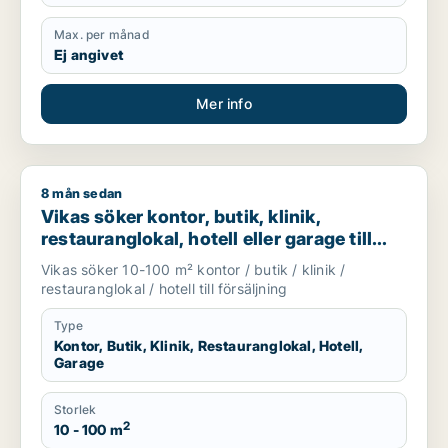
Max. per månad
Ej angivet
Mer info
8 mån sedan
Vikas söker kontor, butik, klinik, restauranglokal, hotell eller
Vikas söker kontor, butik, klinik,
restauranglokal, hotell eller garage till
salu i Upplands Väsby, Vallentuna eller
Vikas söker 10-100 m² kontor / butik / klinik /
Österåker m.fl.
restauranglokal / hotell till försäljning
Type
Kontor, Butik, Klinik, Restauranglokal, Hotell,
Garage
Storlek
2
10 - 100 m