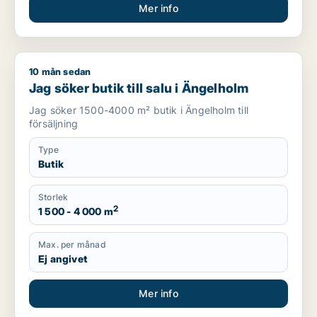
Mer info
10 mån sedan
Jag söker butik till salu i Ängelholm
Jag söker butik till salu i Ängelholm
Jag söker 1500-4000 m² butik i Ängelholm till
försäljning
Type
Butik
Storlek
2
1 500 - 4 000 m
Max. per månad
Ej angivet
Mer info