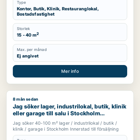
Type
Kontor, Butik, Klinik, Restauranglokal,
Bostadsfastighet
Storlek
2
15 - 40 m
Max. per månad
Ej angivet
Mer info
8 mån sedan
Jag söker lager, industrilokal, butik, klinik eller garage till s
Jag söker lager, industrilokal, butik, klinik
eller garage till salu i Stockholm
Innerstad
Jag söker 40-100 m² lager / industrilokal / butik /
klinik / garage i Stockholm Innerstad till försäljning