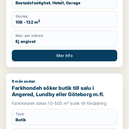
Bostadsfastighet, Hotell, Garage
Storlek
2
108 - 132 m
Max. per månad
Ej angivet
Mer info
8 mån sedan
Farkhondeh söker butik till salu i Angered, Lundby eller Göte
Farkhondeh söker butik till salu i
Angered, Lundby eller Göteborg m.fl.
Farkhondeh söker 10-500 m² butik till försäljning
Type
Butik