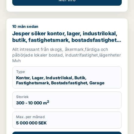
10 mån sedan
Jesper söker kontor, lager, industrilokal, butik, fastighetsma
Jesper söker kontor, lager, industrilokal,
butik, fastighetsmark, bostadsfastighet
eller garage till salu i Surahammar,
Allt intressant från skogķ, åkermark,färdiga och
Hallstahammar eller Västerås
påbörjade lokaler bostad, industrifastighet,lägenheter
Mvh
Type
Kontor, Lager, Industrilokal, Butik,
Fastighetsmark, Bostadsfastighet, Garage
Storlek
2
300 - 10 000 m
Max. per månad
5 000 000 SEK