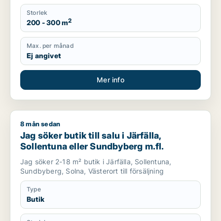
Storlek
2
200 - 300 m
Max. per månad
Ej angivet
Mer info
8 mån sedan
Jag söker butik till salu i Järfälla, Sollentuna eller Sundbyber
Jag söker butik till salu i Järfälla,
Sollentuna eller Sundbyberg m.fl.
Jag söker 2-18 m² butik i Järfälla, Sollentuna,
Sundbyberg, Solna, Västerort till försäljning
Type
Butik