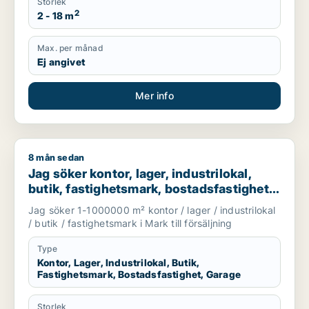
Storlek
2
2 - 18 m
Max. per månad
Ej angivet
Mer info
8 mån sedan
Jag söker kontor, lager, industrilokal, butik, fastighetsmark, 
Jag söker kontor, lager, industrilokal,
butik, fastighetsmark, bostadsfastighet
eller garage till salu i Mark
Jag söker 1-1000000 m² kontor / lager / industrilokal
/ butik / fastighetsmark i Mark till försäljning
Type
Kontor, Lager, Industrilokal, Butik,
Fastighetsmark, Bostadsfastighet, Garage
Storlek