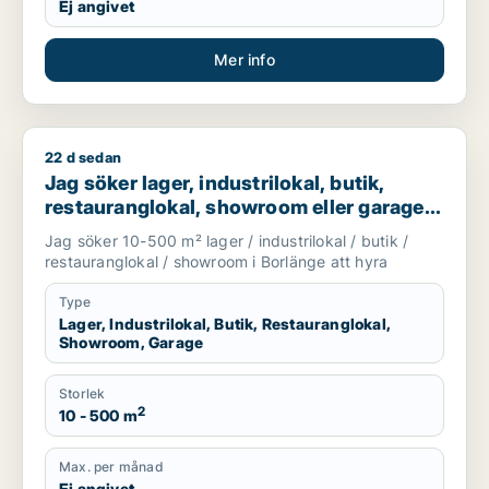
Ej angivet
Mer info
22 d sedan
Jag söker lager, industrilokal, butik, restauranglokal, showr
Jag söker lager, industrilokal, butik,
restauranglokal, showroom eller garage
för uthyrning i Borlänge
Jag söker 10-500 m² lager / industrilokal / butik /
restauranglokal / showroom i Borlänge att hyra
Type
Lager, Industrilokal, Butik, Restauranglokal,
Showroom, Garage
Storlek
2
10 - 500 m
Max. per månad
Ej angivet