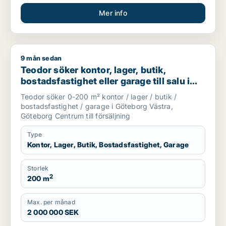
Mer info
9 mån sedan
Teodor söker kontor, lager, butik, bostadsfastighet eller gar
Teodor söker kontor, lager, butik,
bostadsfastighet eller garage till salu i
Göteborg Västra eller Göteborg Centrum
Teodor söker 0-200 m² kontor / lager / butik /
bostadsfastighet / garage i Göteborg Västra,
Göteborg Centrum till försäljning
Type
Kontor, Lager, Butik, Bostadsfastighet, Garage
Storlek
2
200 m
Max. per månad
2 000 000 SEK