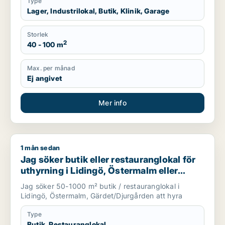
Type
Lager, Industrilokal, Butik, Klinik, Garage
Storlek
2
40 - 100 m
Max. per månad
Ej angivet
Mer info
1 mån sedan
Jag söker butik eller restauranglokal för uthyrning i Liding
Jag söker butik eller restauranglokal för
uthyrning i Lidingö, Östermalm eller
Gärdet/Djurgården
Jag söker 50-1000 m² butik / restauranglokal i
Lidingö, Östermalm, Gärdet/Djurgården att hyra
Type
Butik, Restauranglokal