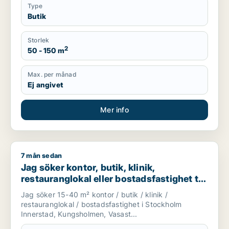
Type
Butik
Storlek
2
50 - 150 m
Max. per månad
Ej angivet
Mer info
7 mån sedan
Jag söker kontor, butik, klinik, restauranglokal eller bostads
Jag söker kontor, butik, klinik,
restauranglokal eller bostadsfastighet till
salu i Stockholm Innerstad, Kungsholmen
Jag söker 15-40 m² kontor / butik / klinik /
eller Vasastan m.fl.
restauranglokal / bostadsfastighet i Stockholm
Innerstad, Kungsholmen, Vasast...