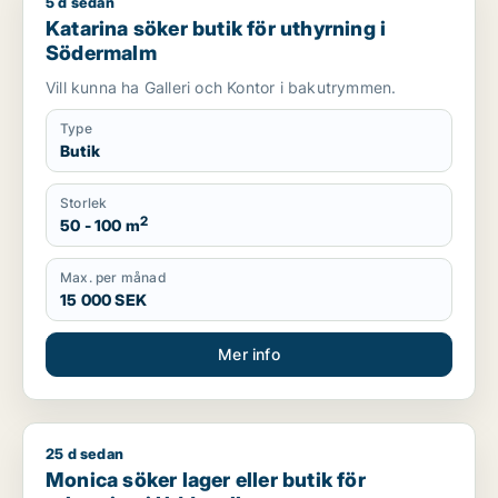
5 d sedan
Katarina söker butik för uthyrning i Södermalm
Katarina söker butik för uthyrning i
Södermalm
Vill kunna ha Galleri och Kontor i bakutrymmen.
Type
Butik
Storlek
2
50 - 100 m
Max. per månad
15 000 SEK
Mer info
25 d sedan
Monica söker lager eller butik för uthyrning i Uddevalla
Monica söker lager eller butik för