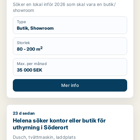
Söker en lokal inför 2026 som skal vara en butik/
showroom
Type
Butik, Showroom
Storlek
2
80 - 200 m
Max. per månad
35 000 SEK
Mer info
23 d sedan
Helena söker kontor eller butik för uthyrning i Söderort
Helena söker kontor eller butik för
uthyrning i Söderort
Dusch, tvättmaskin, laddplats