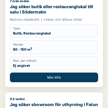
7 mån sedan
Jag söker butik eller restauranglokal till salu i Södermalm
Jag söker butik eller restauranglokal till
salu i Södermalm
Bedriva retailbutik + vinbar och lättare rätter
Type
Butik, Restauranglokal
Storlek
2
80 - 150 m
Max. per månad
Ej angivet
Mer info
9 d sedan
Jag söker showroom för uthyrning i Falun
Jag söker showroom för uthyrning i Falun