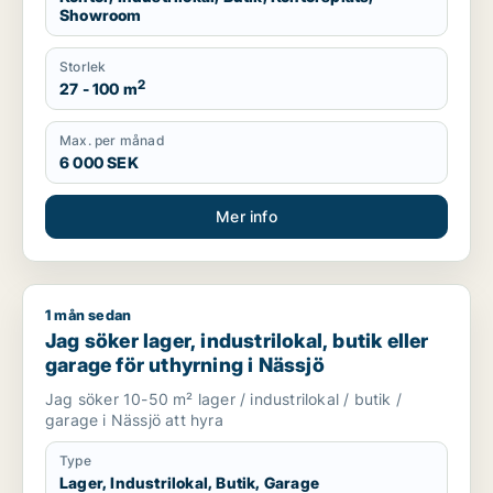
Showroom
Storlek
2
27 - 100 m
Max. per månad
6 000 SEK
Mer info
1 mån sedan
Jag söker lager, industrilokal, butik eller garage för uthyrnin
Jag söker lager, industrilokal, butik eller
garage för uthyrning i Nässjö
Jag söker 10-50 m² lager / industrilokal / butik /
garage i Nässjö att hyra
Type
Lager, Industrilokal, Butik, Garage