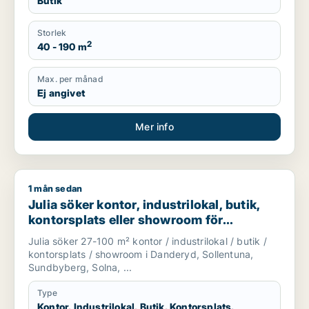
Butik
Storlek
2
40 - 190 m
Max. per månad
Ej angivet
Mer info
1 mån sedan
Julia söker kontor, industrilokal, butik, kontorsplats eller 
Julia söker kontor, industrilokal, butik,
kontorsplats eller showroom för
uthyrning i Danderyd, Sollentuna eller
Julia söker 27-100 m² kontor / industrilokal / butik /
Sundbyberg m.fl.
kontorsplats / showroom i Danderyd, Sollentuna,
Sundbyberg, Solna, ...
Type
Kontor, Industrilokal, Butik, Kontorsplats,