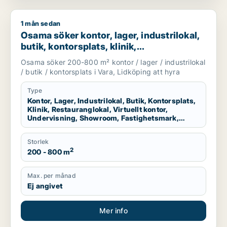
1 mån sedan
Osama söker kontor, lager, industrilokal, butik, kontorsplats,
Osama söker kontor, lager, industrilokal,
butik, kontorsplats, klinik,
restauranglokal, virtuellt kontor,
Osama söker 200-800 m² kontor / lager / industrilokal
undervisning, showroom, fastighetsmark
/ butik / kontorsplats i Vara, Lidköping att hyra
eller garage för uthyrning i Vara eller
Lidköping
Type
Kontor, Lager, Industrilokal, Butik, Kontorsplats,
Klinik, Restauranglokal, Virtuellt kontor,
Undervisning, Showroom, Fastighetsmark,
Garage
Storlek
2
200 - 800 m
Max. per månad
Ej angivet
Mer info