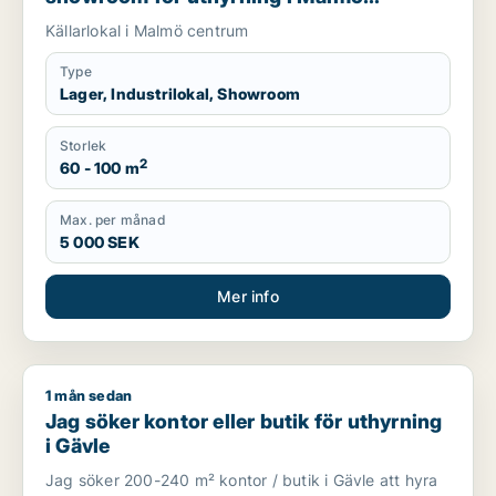
Centrum
Källarlokal i Malmö centrum
Type
Lager, Industrilokal, Showroom
Storlek
2
60 - 100 m
Max. per månad
5 000 SEK
Mer info
1 mån sedan
Jag söker kontor eller butik för uthyrning i Gävle
Jag söker kontor eller butik för uthyrning
i Gävle
Jag söker 200-240 m² kontor / butik i Gävle att hyra