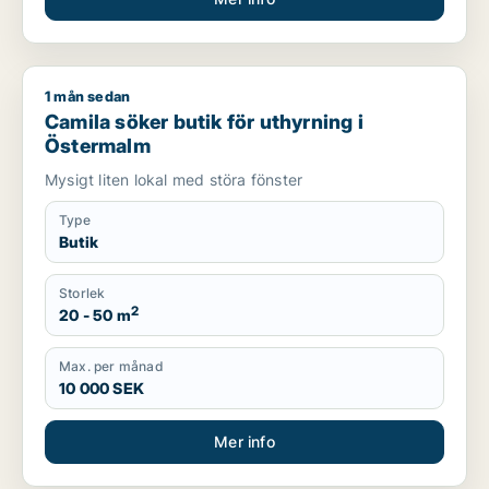
1 mån sedan
Camila söker butik för uthyrning i Östermalm
Camila söker butik för uthyrning i
Östermalm
Mysigt liten lokal med störa fönster
Type
Butik
Storlek
2
20 - 50 m
Max. per månad
10 000 SEK
Mer info