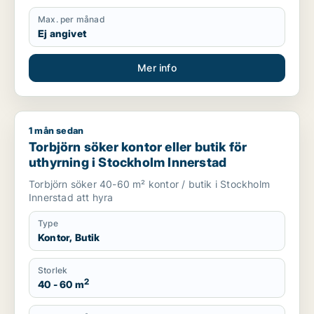
Max. per månad
Ej angivet
Mer info
1 mån sedan
Torbjörn söker kontor eller butik för uthyrning i Stockholm I
Torbjörn söker kontor eller butik för
uthyrning i Stockholm Innerstad
Torbjörn söker 40-60 m² kontor / butik i Stockholm
Innerstad att hyra
Type
Kontor, Butik
Storlek
2
40 - 60 m