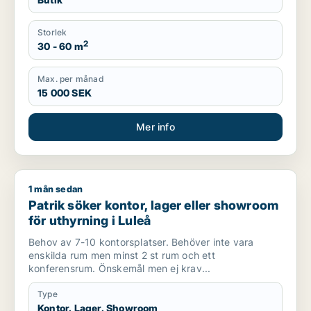
Storlek
2
30 - 60 m
Max. per månad
15 000 SEK
Mer info
1 mån sedan
Patrik söker kontor, lager eller showroom för uthyrning i Lule
Patrik söker kontor, lager eller showroom
för uthyrning i Luleå
Behov av 7-10 kontorsplatser. Behöver inte vara
enskilda rum men minst 2 st rum och ett
konferensrum. Önskemål men ej krav...
Type
Kontor, Lager, Showroom