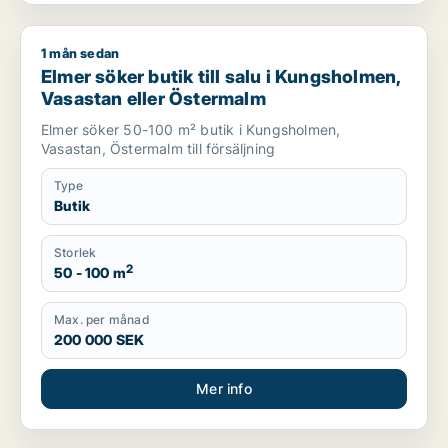
1 mån sedan
Elmer söker butik till salu i Kungsholmen, Vasastan eller Öst
Elmer söker butik till salu i Kungsholmen,
Vasastan eller Östermalm
Elmer söker 50-100 m² butik i Kungsholmen,
Vasastan, Östermalm till försäljning
Type
Butik
Storlek
2
50 - 100 m
Max. per månad
200 000 SEK
Mer info