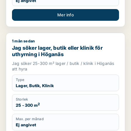
Ej angivet
Mer info
1 mån sedan
Jag söker lager, butik eller klinik för uthyrning i Höganäs
Jag söker lager, butik eller klinik för
uthyrning i Höganäs
Jag söker 25-300 m² lager / butik / klinik i Höganäs
att hyra
Type
Lager, Butik, Klinik
Storlek
2
25 - 300 m
Max. per månad
Ej angivet