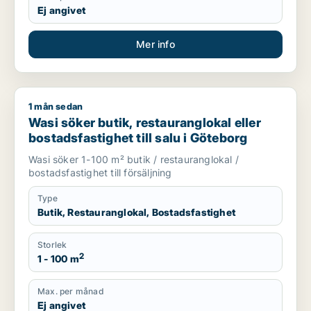
Ej angivet
Mer info
1 mån sedan
Wasi söker butik, restauranglokal eller bostadsfastighet till 
Wasi söker butik, restauranglokal eller
bostadsfastighet till salu i Göteborg
Wasi söker 1-100 m² butik / restauranglokal /
bostadsfastighet till försäljning
Type
Butik, Restauranglokal, Bostadsfastighet
Storlek
2
1 - 100 m
Max. per månad
Ej angivet