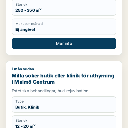
Storlek
2
250 - 350 m
Max. per månad
Ej angivet
Mer info
1 mån sedan
Milla söker butik eller klinik för uthyrning i Malmö Centrum
Milla söker butik eller klinik för uthyrning
i Malmö Centrum
Estetiska behandlingar, hud rejuvination
Type
Butik, Klinik
Storlek
2
12 - 20 m