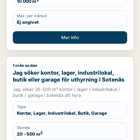
2
10 000 m
Max. per månad
Ej angivet
Mer info
1 mån sedan
Jag söker kontor, lager, industrilokal, butik eller garage för 
Jag söker kontor, lager, industrilokal,
butik eller garage för uthyrning i Sotenäs
Jag söker 20-500 m² kontor / lager / industrilokal /
butik / garage i Sotenäs att hyra
Type
Kontor, Lager, Industrilokal, Butik, Garage
Storlek
2
20 - 500 m