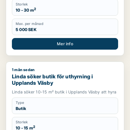
Storlek
2
10 - 30 m
Max. per månad
5 000 SEK
Mer info
1 mån sedan
Linda söker butik för uthyrning i Upplands Väsby
Linda söker butik för uthyrning i
Upplands Väsby
Linda söker 10-15 m² butik i Upplands Väsby att hyra
Type
Butik
Storlek
2
10 - 15 m