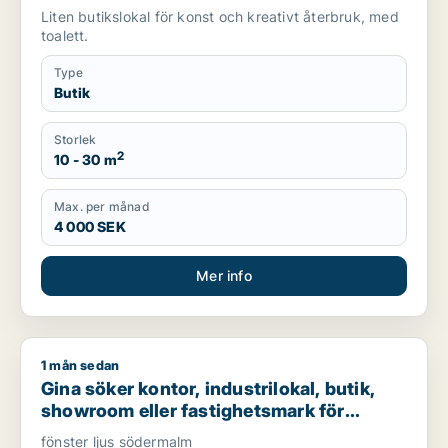
Liten butikslokal för konst och kreativt återbruk, med
toalett.
Type
Butik
Storlek
2
10 - 30 m
Max. per månad
4 000 SEK
Mer info
1 mån sedan
Gina söker kontor, industrilokal, butik, showroom eller fast
Gina söker kontor, industrilokal, butik,
showroom eller fastighetsmark för
uthyrning i Södermalm
fönster ljus södermalm