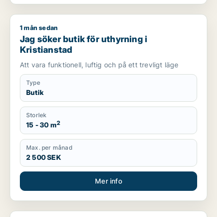
1 mån sedan
Jag söker butik för uthyrning i Kristianstad
Jag söker butik för uthyrning i
Kristianstad
Att vara funktionell, luftig och på ett trevligt läge
Type
Butik
Storlek
2
15 - 30 m
Max. per månad
2 500 SEK
Mer info