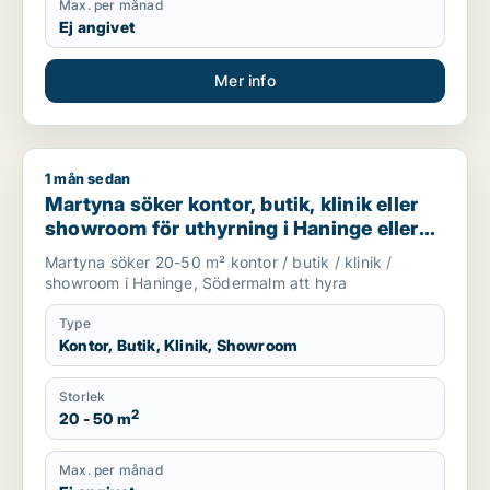
Max. per månad
Ej angivet
Mer info
1 mån sedan
Martyna söker kontor, butik, klinik eller showroom för uthyr
Martyna söker kontor, butik, klinik eller
showroom för uthyrning i Haninge eller
Södermalm
Martyna söker 20-50 m² kontor / butik / klinik /
showroom i Haninge, Södermalm att hyra
Type
Kontor, Butik, Klinik, Showroom
Storlek
2
20 - 50 m
Max. per månad