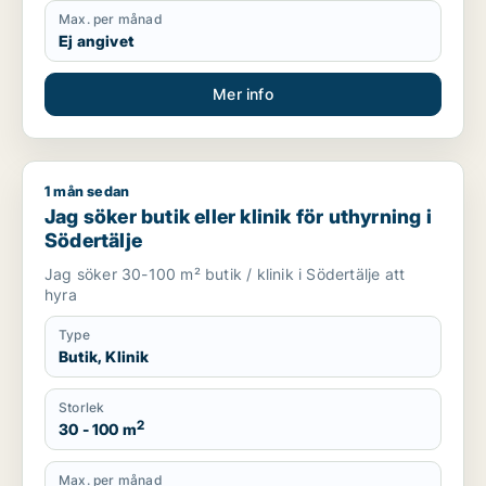
Max. per månad
Ej angivet
Mer info
1 mån sedan
Jag söker butik eller klinik för uthyrning i Södertälje
Jag söker butik eller klinik för uthyrning i
Södertälje
Jag söker 30-100 m² butik / klinik i Södertälje att
hyra
Type
Butik, Klinik
Storlek
2
30 - 100 m
Max. per månad