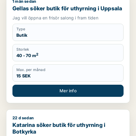
1 mån sedan
Gellas söker butik för uthyrning i Uppsala
Gellas söker butik för uthyrning i Uppsala
Jag vill öppna en frisör salong i fram tiden
Type
Butik
Storlek
2
40 - 70 m
Max. per månad
15 SEK
Mer info
22 d sedan
Katarina söker butik för uthyrning i Botkyrka
Katarina söker butik för uthyrning i
Botkyrka