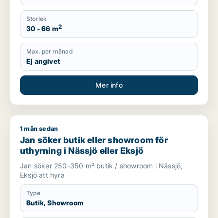
Storlek
2
30 - 66 m
Max. per månad
Ej angivet
Mer info
1 mån sedan
Jan söker butik eller showroom för uthyrning i Nässjö eller E
Jan söker butik eller showroom för
uthyrning i Nässjö eller Eksjö
Jan söker 250-350 m² butik / showroom i Nässjö,
Eksjö att hyra
Type
Butik, Showroom