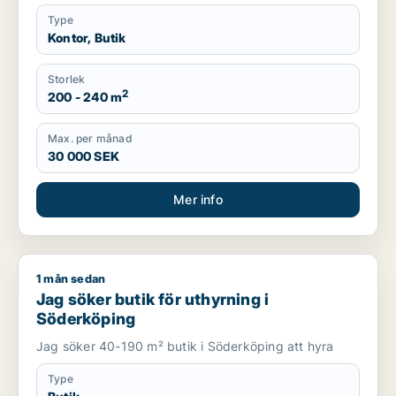
Type
Kontor, Butik
Storlek
2
200 - 240 m
Max. per månad
30 000 SEK
Mer info
1 mån sedan
Jag söker butik för uthyrning i Söderköping
Jag söker butik för uthyrning i
Söderköping
Jag söker 40-190 m² butik i Söderköping att hyra
Type