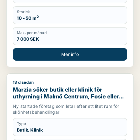
Storlek
2
10 - 50 m
Max. per månad
7 000 SEK
Mer info
13 d sedan
Marzia söker butik eller klinik för uthyrning i Malmö Centrum
Marzia söker butik eller klinik för
uthyrning i Malmö Centrum, Fosie eller
Limhamn/Bunkeflo m.fl.
Ny startade företag som letar efter ett litet rum för
skönhetsbehandlingar
Type
Butik, Klinik