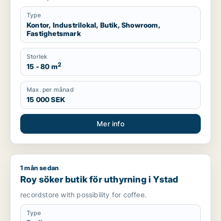
Type
Kontor, Industrilokal, Butik, Showroom,
Fastighetsmark
Storlek
2
15 - 80 m
Max. per månad
15 000 SEK
Mer info
1 mån sedan
Roy söker butik för uthyrning i Ystad
Roy söker butik för uthyrning i Ystad
recordstore with possibility for coffee.
Type