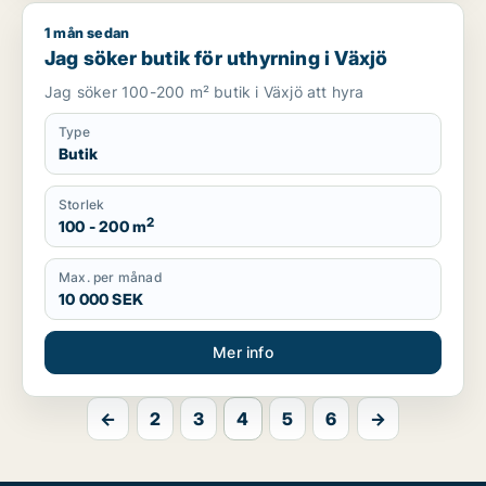
1 mån sedan
Jag söker butik för uthyrning i Växjö
Jag söker butik för uthyrning i Växjö
Jag söker 100-200 m² butik i Växjö att hyra
Type
Butik
Storlek
2
100 - 200 m
Max. per månad
10 000 SEK
Mer info
←
2
3
4
5
6
→