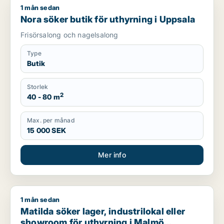
1 mån sedan
Nora söker butik för uthyrning i Uppsala
Nora söker butik för uthyrning i Uppsala
Frisörsalong och nagelsalong
Type
Butik
Storlek
2
40 - 80 m
Max. per månad
15 000 SEK
Mer info
1 mån sedan
Matilda söker lager, industrilokal eller showroom för uthyrn
Matilda söker lager, industrilokal eller
showroom för uthyrning i Malmö