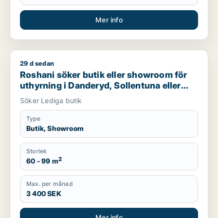
Mer info
29 d sedan
Roshani söker butik eller showroom för uthyrning i Danderyd
Roshani söker butik eller showroom för
uthyrning i Danderyd, Sollentuna eller
Sundbyberg m.fl.
Söker Lediga butik
Type
Butik, Showroom
Storlek
2
60 - 99 m
Max. per månad
3 400 SEK
Mer info