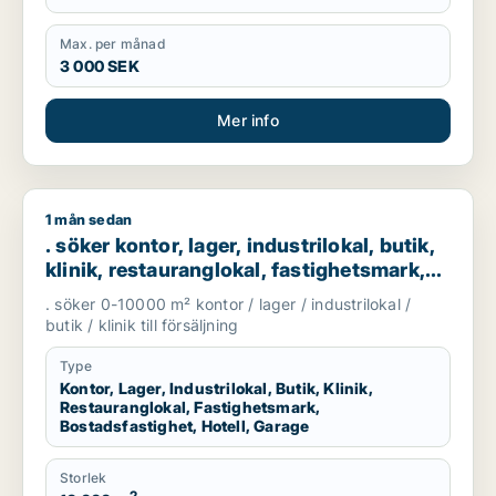
Max. per månad
3 000 SEK
Mer info
1 mån sedan
. söker kontor, lager, industrilokal, butik, klinik, restaurangl
. söker kontor, lager, industrilokal, butik,
klinik, restauranglokal, fastighetsmark,
bostadsfastighet, hotell eller garage till
. söker 0-10000 m² kontor / lager / industrilokal /
salu i Göteborg
butik / klinik till försäljning
Type
Kontor, Lager, Industrilokal, Butik, Klinik,
Restauranglokal, Fastighetsmark,
Bostadsfastighet, Hotell, Garage
Storlek