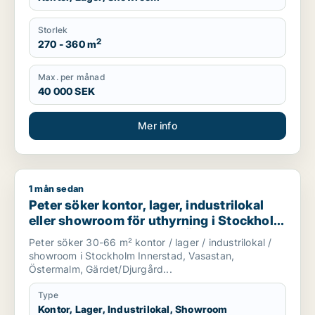
Storlek
2
270 - 360 m
Max. per månad
40 000 SEK
Mer info
1 mån sedan
Peter söker kontor, lager, industrilokal eller showroom för u
Peter söker kontor, lager, industrilokal
eller showroom för uthyrning i Stockholm
Innerstad, Vasastan eller Östermalm m.fl.
Peter söker 30-66 m² kontor / lager / industrilokal /
showroom i Stockholm Innerstad, Vasastan,
Östermalm, Gärdet/Djurgård...
Type
Kontor, Lager, Industrilokal, Showroom