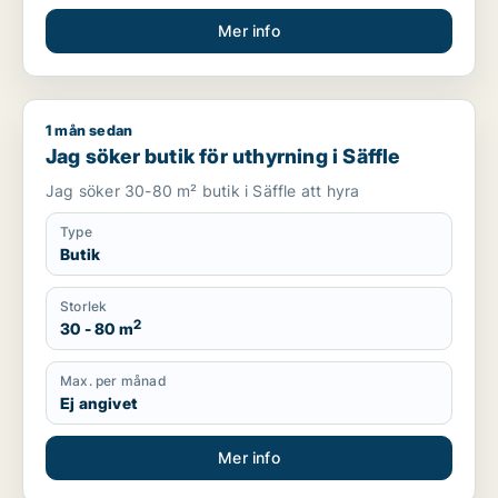
Mer info
1 mån sedan
Jag söker butik för uthyrning i Säffle
Jag söker butik för uthyrning i Säffle
Jag söker 30-80 m² butik i Säffle att hyra
Type
Butik
Storlek
2
30 - 80 m
Max. per månad
Ej angivet
Mer info