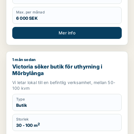
Max. per månad
6 000 SEK
Mer info
1 mån sedan
Victoria söker butik för uthyrning i Mörbylånga
Victoria söker butik för uthyrning i
Mörbylånga
Vi letar lokal till en befintlig verksamhet, mellan 50-
100 kvm
Type
Butik
Storlek
2
30 - 100 m