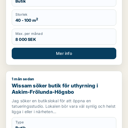
Butik
Storlek
2
40 - 100 m
Max. per månad
8 000 SEK
Mer info
1 mån sedan
Wissam söker butik för uthyrning i Askim-Frölunda-Högsbo
Wissam söker butik för uthyrning i
Askim-Frölunda-Högsbo
Jag söker en butikslokal för att öppna en
tatueringsstudio. Lokalen bör vara väl synlig och helst
ligga i eller i närheten...
Type
Butik