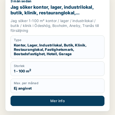
3 mån sedan
Jag söker kontor, lager, industrilokal, butik, klinik, restaura
Jag söker kontor, lager, industrilokal,
butik, klinik, restauranglokal,
fastighetsmark, bostadsfastighet, hotell
Jag söker 1-100 m² kontor / lager / industrilokal /
eller garage till salu i Ödeshög, Boxholm
butik / klinik i Ödeshög, Boxholm, Aneby, Tranås till
eller Aneby m.fl.
försäljning
Type
Kontor, Lager, Industrilokal, Butik, Klinik,
Restauranglokal, Fastighetsmark,
Bostadsfastighet, Hotell, Garage
Storlek
2
1 - 100 m
Max. per månad
Ej angivet
Mer info