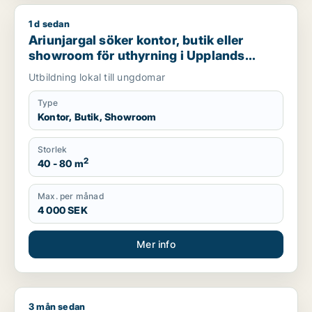
1 d sedan
Ariunjargal söker kontor, butik eller showroom för uthyrning
Ariunjargal söker kontor, butik eller
showroom för uthyrning i Upplands
Väsby, Sollentuna eller Sundbyberg m.fl.
Utbildning lokal till ungdomar
Type
Kontor, Butik, Showroom
Storlek
2
40 - 80 m
Max. per månad
4 000 SEK
Mer info
3 mån sedan
Jag söker kontor, industrilokal, butik eller bostadsfastighet ti