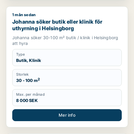
1 mån sedan
Johanna söker butik eller klinik för uthyrning i Helsingborg
Johanna söker butik eller klinik för
uthyrning i Helsingborg
Johanna söker 30-100 m² butik / klinik i Helsingborg
att hyra
Type
Butik, Klinik
Storlek
2
30 - 100 m
Max. per månad
8 000 SEK
Mer info