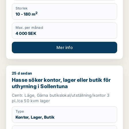
Storlek
2
10 - 180 m
Max. per månad
4 000 SEK
Mer info
25 d sedan
Hasse söker kontor, lager eller butik för uthyrning i Sollentu
Hasse söker kontor, lager eller butik för
uthyrning i Sollentuna
Centr. Läge, Gärna butikslokal/utställning/kontor 3
pl./ca 50 kvm lager
Type
Kontor, Lager, Butik