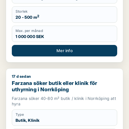
Storlek
2
20 - 500 m
Max. per månad
1 000 000 SEK
Mer info
17 d sedan
Farzana söker butik eller klinik för uthyrning i Norrköping
Farzana söker butik eller klinik för
uthyrning i Norrköping
Farzana söker 40-80 m² butik / klinik i Norrköping att
hyra
Type
Butik, Klinik