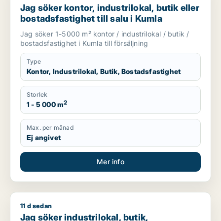
Jag söker kontor, industrilokal, butik eller
bostadsfastighet till salu i Kumla
Jag söker 1-5000 m² kontor / industrilokal / butik /
bostadsfastighet i Kumla till försäljning
Type
Kontor, Industrilokal, Butik, Bostadsfastighet
Storlek
2
1 - 5 000 m
Max. per månad
Ej angivet
Mer info
11 d sedan
Jag söker industrilokal, butik, restauranglokal, undervisning
Jag söker industrilokal, butik,