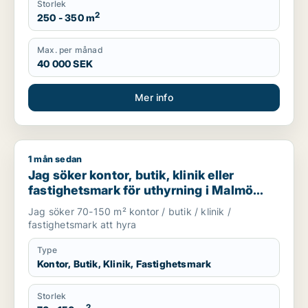
Storlek
2
250 - 350 m
Max. per månad
40 000 SEK
Mer info
1 mån sedan
Jag söker kontor, butik, klinik eller fastighetsmark för uthyr
Jag söker kontor, butik, klinik eller
fastighetsmark för uthyrning i Malmö
Centrum, Kirseberg eller Husie m.fl.
Jag söker 70-150 m² kontor / butik / klinik /
fastighetsmark att hyra
Type
Kontor, Butik, Klinik, Fastighetsmark
Storlek
2