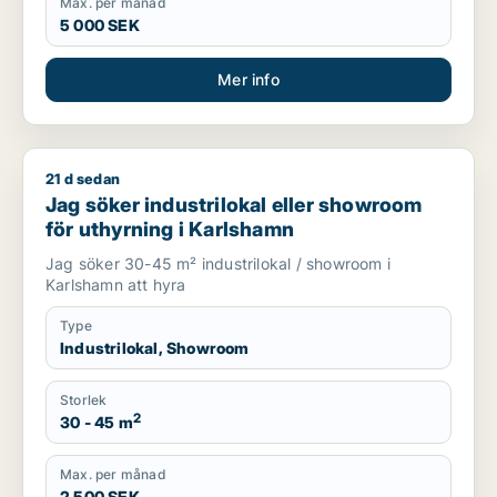
Max. per månad
5 000 SEK
Mer info
21 d sedan
Jag söker industrilokal eller showroom för uthyrning i Karls
Jag söker industrilokal eller showroom
för uthyrning i Karlshamn
Jag söker 30-45 m² industrilokal / showroom i
Karlshamn att hyra
Type
Industrilokal, Showroom
Storlek
2
30 - 45 m
Max. per månad
2 500 SEK