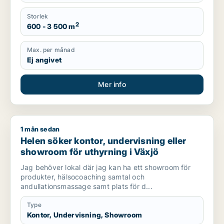
Storlek
2
600 - 3 500 m
Max. per månad
Ej angivet
Mer info
1 mån sedan
Helen söker kontor, undervisning eller showroom för uthyrnin
Helen söker kontor, undervisning eller
showroom för uthyrning i Växjö
Jag behöver lokal där jag kan ha ett showroom för
produkter, hälsocoaching samtal och
andullationsmassage samt plats för d...
Type
Kontor, Undervisning, Showroom