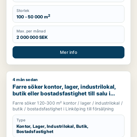
Storlek
2
100 - 50 000 m
Max. per månad
2 000 000 SEK
Mer info
4 mån sedan
Farre söker kontor, lager, industrilokal, butik eller bostadsfast
Farre söker kontor, lager, industrilokal,
butik eller bostadsfastighet till salu i
Linköping
Farre söker 120-300 m² kontor / lager / industrilokal /
butik / bostadsfastighet i Linköping till försäljning
Type
Kontor, Lager, Industrilokal, Butik,
Bostadsfastighet