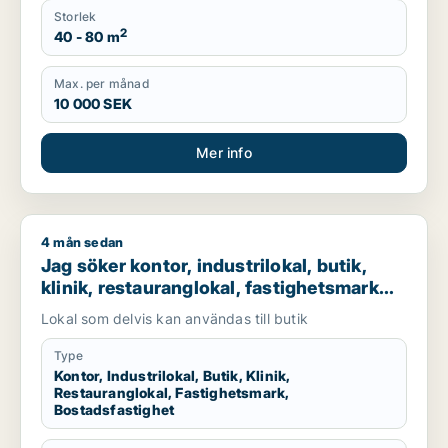
Storlek
2
40 - 80 m
Max. per månad
10 000 SEK
Mer info
4 mån sedan
Jag söker kontor, industrilokal, butik, klinik, restauranglokal
Jag söker kontor, industrilokal, butik,
klinik, restauranglokal, fastighetsmark
eller bostadsfastighet till salu i Malmö
Lokal som delvis kan användas till butik
Type
Kontor, Industrilokal, Butik, Klinik,
Restauranglokal, Fastighetsmark,
Bostadsfastighet