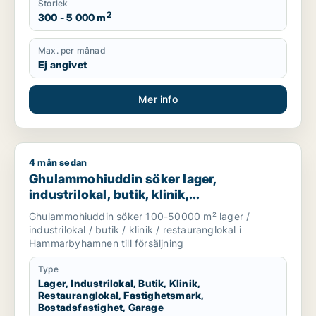
Storlek
2
300 - 5 000 m
Max. per månad
Ej angivet
Mer info
4 mån sedan
Ghulammohiuddin söker lager, industrilokal, butik, klinik, r
Ghulammohiuddin söker lager,
industrilokal, butik, klinik,
restauranglokal, fastighetsmark,
Ghulammohiuddin söker 100-50000 m² lager /
bostadsfastighet eller garage till salu i
industrilokal / butik / klinik / restauranglokal i
Hammarbyhamnen
Hammarbyhamnen till försäljning
Type
Lager, Industrilokal, Butik, Klinik,
Restauranglokal, Fastighetsmark,
Bostadsfastighet, Garage