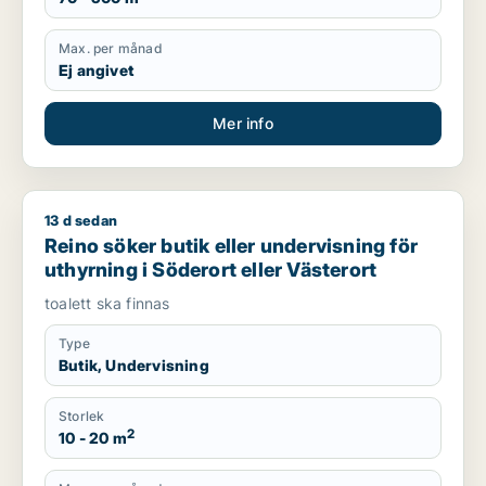
Max. per månad
Ej angivet
Mer info
13 d sedan
Reino söker butik eller undervisning för uthyrning i Söderort e
Reino söker butik eller undervisning för
uthyrning i Söderort eller Västerort
toalett ska finnas
Type
Butik, Undervisning
Storlek
2
10 - 20 m