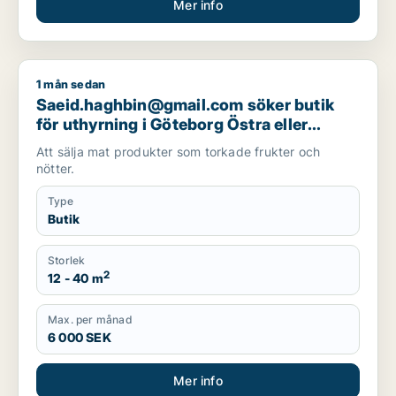
Mer info
1 mån sedan
Saeid.haghbin@gmail.com söker butik för uthyrning i Göteb
Saeid.haghbin@gmail.com söker butik
för uthyrning i Göteborg Östra eller
Göteborg Centrum
Att sälja mat produkter som torkade frukter och
nötter.
Type
Butik
Storlek
2
12 - 40 m
Max. per månad
6 000 SEK
Mer info