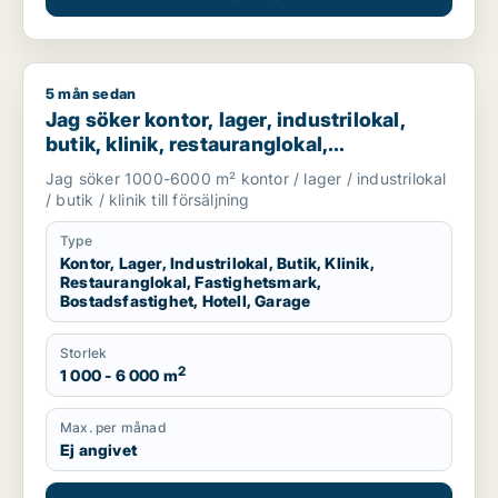
5 mån sedan
Jag söker kontor, lager, industrilokal, butik, klinik, restauran
Jag söker kontor, lager, industrilokal,
butik, klinik, restauranglokal,
fastighetsmark, bostadsfastighet, hotell
Jag söker 1000-6000 m² kontor / lager / industrilokal
eller garage till salu i Härryda, Partille
/ butik / klinik till försäljning
eller Öckerö m.fl.
Type
Kontor, Lager, Industrilokal, Butik, Klinik,
Restauranglokal, Fastighetsmark,
Bostadsfastighet, Hotell, Garage
Storlek
2
1 000 - 6 000 m
Max. per månad
Ej angivet