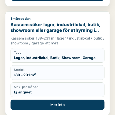
1 mån sedan
Kassem söker lager, industrilokal, butik, showroom eller gar
Kassem söker lager, industrilokal, butik,
showroom eller garage för uthyrning i
Upplands Väsby, Vallentuna eller
Kassem söker 189-231 m² lager / industrilokal / butik /
Upplands-Bro m.fl.
showroom / garage att hyra
Type
Lager, Industrilokal, Butik, Showroom, Garage
Storlek
2
189 - 231 m
Max. per månad
Ej angivet
Mer info