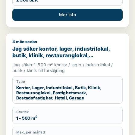
Mer info
4 mån sedan
Jag söker kontor, lager, industrilokal, butik, klinik, restauran
Jag söker kontor, lager, industrilokal,
butik, klinik, restauranglokal,
fastighetsmark, bostadsfastighet, hotell
Jag söker 1-500 m² kontor / lager / industrilokal /
eller garage till salu i Linköping,
butik / klinik till försäljning
Falkenberg eller Varberg m.fl.
Type
Kontor, Lager, Industrilokal, Butik, Klinik,
Restauranglokal, Fastighetsmark,
Bostadsfastighet, Hotell, Garage
Storlek
2
1 - 500 m
Max. per månad