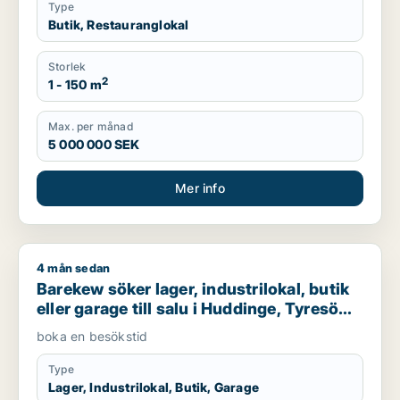
Type
Butik, Restauranglokal
Storlek
2
1 - 150 m
Max. per månad
5 000 000 SEK
Mer info
4 mån sedan
Barekew söker lager, industrilokal, butik eller garage till sal
Barekew söker lager, industrilokal, butik
eller garage till salu i Huddinge, Tyresö
eller Nacka m.fl.
boka en besökstid
Type
Lager, Industrilokal, Butik, Garage