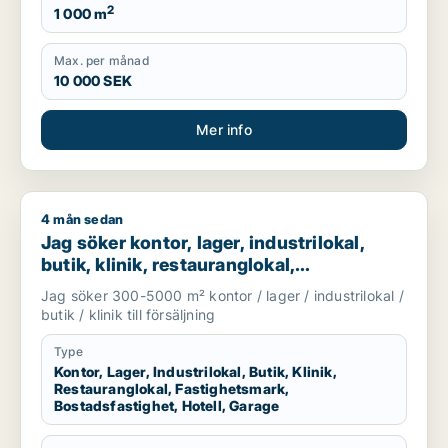
2
1 000 m
Max. per månad
10 000 SEK
Mer info
4 mån sedan
Jag söker kontor, lager, industrilokal, butik, klinik, restauran
Jag söker kontor, lager, industrilokal,
butik, klinik, restauranglokal,
fastighetsmark, bostadsfastighet, hotell
Jag söker 300-5000 m² kontor / lager / industrilokal /
eller garage till salu i Malmö
butik / klinik till försäljning
Type
Kontor, Lager, Industrilokal, Butik, Klinik,
Restauranglokal, Fastighetsmark,
Bostadsfastighet, Hotell, Garage