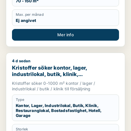
70 - 150 m
Max. per månad
Ej angivet
Mer info
4 d sedan
Kristoffer söker kontor, lager, industrilokal, butik, klinik, res
Kristoffer söker kontor, lager,
industrilokal, butik, klinik,
restauranglokal, bostadsfastighet, hotell
Kristoffer söker 0-1000 m² kontor / lager /
eller garage till salu i Sotenäs, Vårgårda
industrilokal / butik / klinik till försäljning
eller Grästorp m.fl.
Type
Kontor, Lager, Industrilokal, Butik, Klinik,
Restauranglokal, Bostadsfastighet, Hotell,
Garage
Storlek