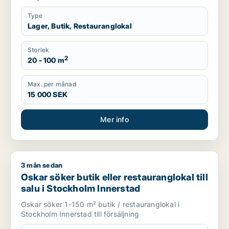
Type
Lager, Butik, Restauranglokal
Storlek
2
20 - 100 m
Max. per månad
15 000 SEK
Mer info
3 mån sedan
Oskar söker butik eller restauranglokal till salu i Stockholm 
Oskar söker butik eller restauranglokal till
salu i Stockholm Innerstad
Oskar söker 1-150 m² butik / restauranglokal i
Stockholm Innerstad till försäljning