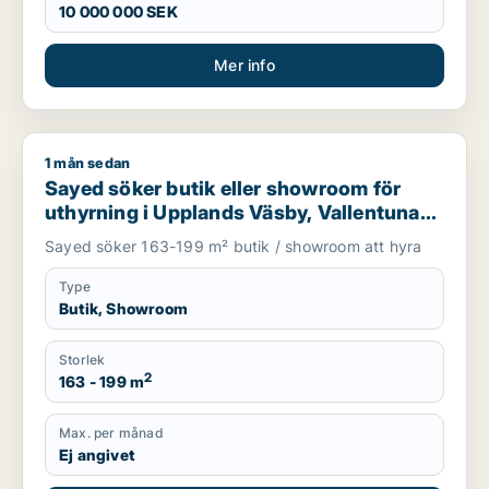
10 000 000 SEK
Mer info
1 mån sedan
Sayed söker butik eller showroom för uthyrning i Upplands V
Sayed söker butik eller showroom för
uthyrning i Upplands Väsby, Vallentuna
eller Upplands-Bro m.fl.
Sayed söker 163-199 m² butik / showroom att hyra
Type
Butik, Showroom
Storlek
2
163 - 199 m
Max. per månad
Ej angivet