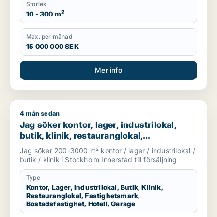
Storlek
2
10 - 300 m
Max. per månad
15 000 000 SEK
Mer info
4 mån sedan
Jag söker kontor, lager, industrilokal, butik, klinik, restaura
Jag söker kontor, lager, industrilokal,
butik, klinik, restauranglokal,
fastighetsmark, bostadsfastighet, hotell
Jag söker 200-3000 m² kontor / lager / industrilokal /
eller garage till salu i Stockholm
butik / klinik i Stockholm Innerstad till försäljning
Innerstad
Type
Kontor, Lager, Industrilokal, Butik, Klinik,
Restauranglokal, Fastighetsmark,
Bostadsfastighet, Hotell, Garage