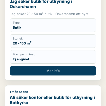
Jag söker butik för uthyrning i
Oskarshamn
Jag söker 20-150 m² butik i Oskarshamn att hyra
Type
Butik
Storlek
2
20 - 150 m
Max. per månad
Ej angivet
Mer info
1 mån sedan
Ali söker kontor eller butik för uthyrning i Botkyrka
Ali söker kontor eller butik för uthyrning i
Botkyrka