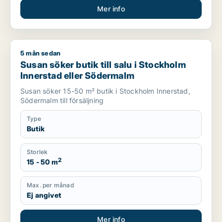
Mer info
5 mån sedan
Susan söker butik till salu i Stockholm Innerstad eller Söder
Susan söker butik till salu i Stockholm
Innerstad eller Södermalm
Susan söker 15-50 m² butik i Stockholm Innerstad,
Södermalm till försäljning
Type
Butik
Storlek
2
15 - 50 m
Max. per månad
Ej angivet
Mer info