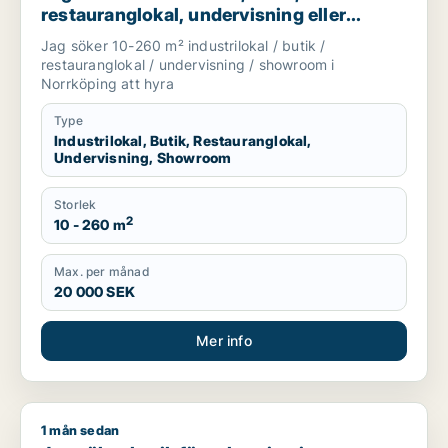
restauranglokal, undervisning eller
showroom för uthyrning i Norrköping
Jag söker 10-260 m² industrilokal / butik /
restauranglokal / undervisning / showroom i
Norrköping att hyra
Type
Industrilokal, Butik, Restauranglokal,
Undervisning, Showroom
Storlek
2
10 - 260 m
Max. per månad
20 000 SEK
Mer info
1 mån sedan
Jag söker butik för uthyrning i Oskarshamn