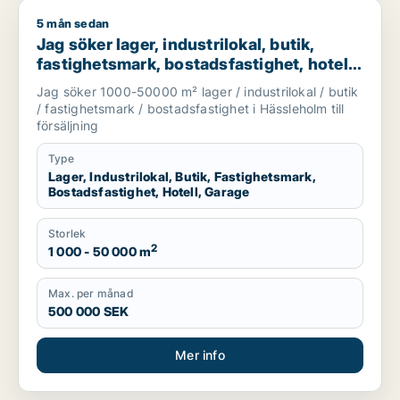
5 mån sedan
Jag söker lager, industrilokal, butik, fastighetsmark, bostadsf
Jag söker lager, industrilokal, butik,
fastighetsmark, bostadsfastighet, hotell
eller garage till salu i Hässleholm
Jag söker 1000-50000 m² lager / industrilokal / butik
/ fastighetsmark / bostadsfastighet i Hässleholm till
försäljning
Type
Lager, Industrilokal, Butik, Fastighetsmark,
Bostadsfastighet, Hotell, Garage
Storlek
2
1 000 - 50 000 m
Max. per månad
500 000 SEK
Mer info