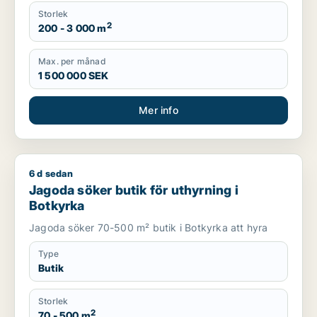
Storlek
2
200 - 3 000 m
Max. per månad
1 500 000 SEK
Mer info
6 d sedan
Jagoda söker butik för uthyrning i Botkyrka
Jagoda söker butik för uthyrning i
Botkyrka
Jagoda söker 70-500 m² butik i Botkyrka att hyra
Type
Butik
Storlek
2
70 - 500 m