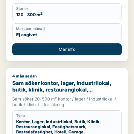
Storlek
2
120 - 300 m
Max. per månad
Ej angivet
Mer info
4 mån sedan
Sam söker kontor, lager, industrilokal, butik, klinik, restaura
Sam söker kontor, lager, industrilokal,
butik, klinik, restauranglokal,
fastighetsmark, bostadsfastighet, hotell
Sam söker 20-500 m² kontor / lager / industrilokal /
eller garage till salu i Malmö
butik / klinik till försäljning
Type
Kontor, Lager, Industrilokal, Butik, Klinik,
Restauranglokal, Fastighetsmark,
Bostadsfastighet, Hotell, Garage