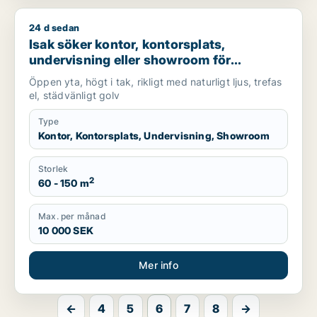
24 d sedan
Isak söker kontor, kontorsplats, undervisning eller showroom 
Isak söker kontor, kontorsplats,
undervisning eller showroom för
uthyrning i Lundby, Göteborg eller Norra
Öppen yta, högt i tak, rikligt med naturligt ljus, trefas
hisingen m.fl.
el, städvänligt golv
Type
Kontor, Kontorsplats, Undervisning, Showroom
Storlek
2
60 - 150 m
Max. per månad
10 000 SEK
Mer info
←
4
5
6
7
8
→