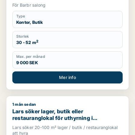
För Barbr salong
Type
Kontor, Butik
Storlek
2
30 - 52 m
Max. per månad
9 000 SEK
Mer info
1 mån sedan
Lars söker lager, butik eller restauranglokal för uthyrning i
Lars söker lager, butik eller
restauranglokal för uthyrning i
Stockholm Innerstad, Kungsholmen eller
Lars söker 20-100 m² lager / butik / restauranglokal
Vasastan m.fl.
att hyra