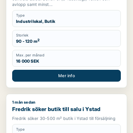
avlopp samt minst...
Type
Industrilokal, Butik
Storlek
2
90 - 120 m
Max. per månad
16 000 SEK
Mer info
1 mån sedan
Fredrik söker butik till salu i Ystad
Fredrik söker butik till salu i Ystad
Fredrik söker 30-500 m² butik i Ystad till försäljning
Type