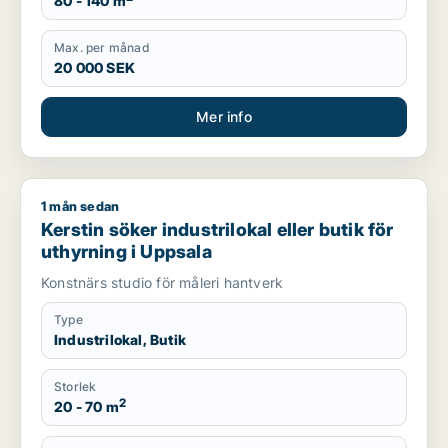
80 - 140 m
Max. per månad
20 000 SEK
Mer info
1 mån sedan
Kerstin söker industrilokal eller butik för uthyrning i Uppsala
Kerstin söker industrilokal eller butik för
uthyrning i Uppsala
Konstnärs studio för måleri hantverk
Type
Industrilokal, Butik
Storlek
2
20 - 70 m