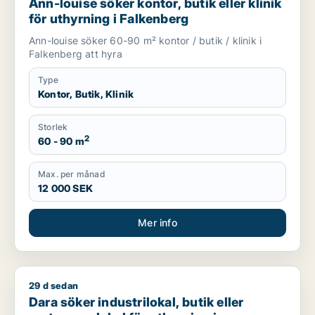
Ann-louise söker kontor, butik eller klinik
för uthyrning i Falkenberg
Ann-louise söker 60-90 m² kontor / butik / klinik i
Falkenberg att hyra
Type
Kontor, Butik, Klinik
Storlek
2
60 - 90 m
Max. per månad
12 000 SEK
Mer info
29 d sedan
Dara söker industrilokal, butik eller restauranglokal för uth
Dara söker industrilokal, butik eller