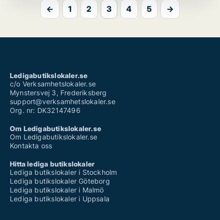
←
1
2
3
4
5
→
Ledigabutikslokaler.se
c/o Verksamhetslokaler.se
Mynstersvej 3, Frederiksberg
support@verksamhetslokaler.se
Org. nr: DK32147496
Om Ledigabutikslokaler.se
Om Ledigabutikslokaler.se
Kontakta oss
Hitta lediga butikslokaler
Lediga butikslokaler i Stockholm
Lediga butikslokaler Göteborg
Lediga butikslokaler i Malmö
Lediga butikslokaler i Uppsala