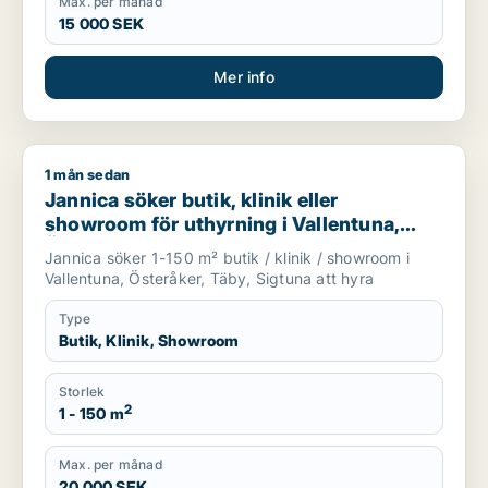
Max. per månad
15 000 SEK
Mer info
1 mån sedan
Jannica söker butik, klinik eller showroom för uthyrning i Val
Jannica söker butik, klinik eller
showroom för uthyrning i Vallentuna,
Österåker eller Täby m.fl.
Jannica söker 1-150 m² butik / klinik / showroom i
Vallentuna, Österåker, Täby, Sigtuna att hyra
Type
Butik, Klinik, Showroom
Storlek
2
1 - 150 m
Max. per månad
20 000 SEK