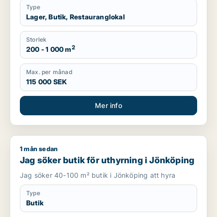
Type
Lager, Butik, Restauranglokal
Storlek
2
200 - 1 000 m
Max. per månad
115 000 SEK
Mer info
1 mån sedan
Jag söker butik för uthyrning i Jönköping
Jag söker butik för uthyrning i Jönköping
Jag söker 40-100 m² butik i Jönköping att hyra
Type
Butik