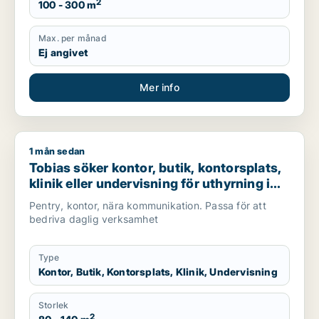
2
100 - 300 m
Max. per månad
Ej angivet
Mer info
1 mån sedan
Tobias söker kontor, butik, kontorsplats, klinik eller undervis
Tobias söker kontor, butik, kontorsplats,
klinik eller undervisning för uthyrning i
Täby
Pentry, kontor, nära kommunikation. Passa för att
bedriva daglig verksamhet
Type
Kontor, Butik, Kontorsplats, Klinik, Undervisning
Storlek
2