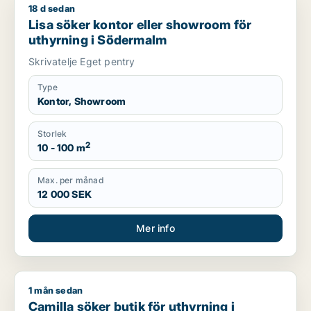
18 d sedan
Lisa söker kontor eller showroom för uthyrning i Södermalm
Lisa söker kontor eller showroom för
uthyrning i Södermalm
Skrivatelje Eget pentry
Type
Kontor, Showroom
Storlek
2
10 - 100 m
Max. per månad
12 000 SEK
Mer info
1 mån sedan
Camilla söker butik för uthyrning i Karlstad
Camilla söker butik för uthyrning i