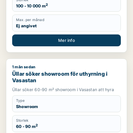
2
100 - 10 000 m
Max. per månad
Ej angivet
Mer info
1 mån sedan
Üllar söker showroom för uthyrning i Vasastan
Üllar söker showroom för uthyrning i
Vasastan
Üllar söker 60-90 m² showroom i Vasastan att hyra
Type
Showroom
Storlek
2
60 - 90 m