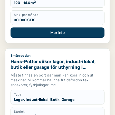
2
120 - 144 m
Max. per månad
30 000 SEK
Mer info
1 mån sedan
Hans-Petter söker lager, industrilokal, butik eller garage för
Hans-Petter söker lager, industrilokal,
butik eller garage för uthyrning i
Sundsvall
Måste finnas en port där man kan köra in och ut
maskiner. Vi kommer ha inne fritidsfordon tex
snöskoter, fyrhjulingar, mc ...
Type
Lager, Industrilokal, Butik, Garage
Storlek