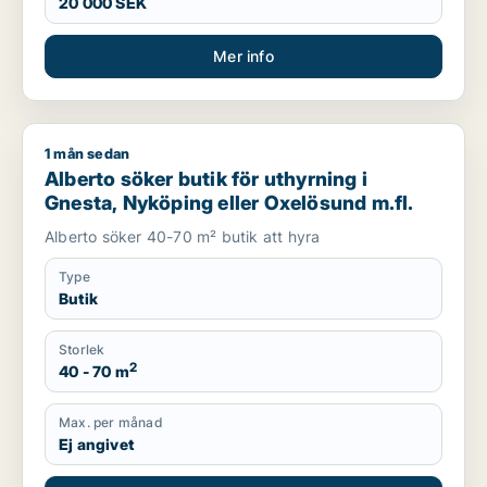
20 000 SEK
Mer info
1 mån sedan
Alberto söker butik för uthyrning i Gnesta, Nyköping eller Ox
Alberto söker butik för uthyrning i
Gnesta, Nyköping eller Oxelösund m.fl.
Alberto söker 40-70 m² butik att hyra
Type
Butik
Storlek
2
40 - 70 m
Max. per månad
Ej angivet