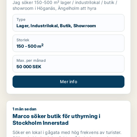
Jag söker 150-500 m² lager / industrilokal / butik /
showroom i Höganäs, Ängelholm att hyra
Type
Lager, Industrilokal, Butik, Showroom
Storlek
2
150 - 500 m
Max. per månad
50 000 SEK
Mer info
1 mån sedan
Marco söker butik för uthyrning i Stockholm Innerstad
Marco söker butik för uthyrning i
Stockholm Innerstad
Söker en lokal i gågata med hög frekvens av turister.