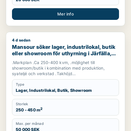
Mer info
4 d sedan
Mansour söker lager, industrilokal, butik eller showroom för u
Mansour söker lager, industrilokal, butik
eller showroom för uthyrning i Järfälla,
Danderyd eller Sollentuna m.fl.
.Markplan .Ca 250-400 kvm, .möjlighet till
showroom/butik i kombination med produktion,
syateljé och verkstad .Takhöjd...
Type
Lager, Industrilokal, Butik, Showroom
Storlek
2
250 - 450 m
Max. per månad
50 000 SEK