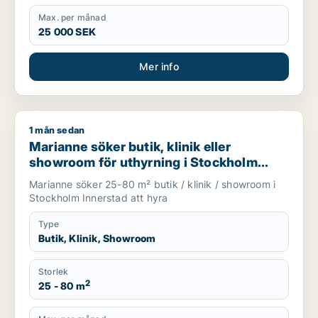
Max. per månad
25 000 SEK
Mer info
1 mån sedan
Marianne söker butik, klinik eller showroom för uthyrning i 
Marianne söker butik, klinik eller
showroom för uthyrning i Stockholm
Innerstad
Marianne söker 25-80 m² butik / klinik / showroom i
Stockholm Innerstad att hyra
Type
Butik, Klinik, Showroom
Storlek
2
25 - 80 m