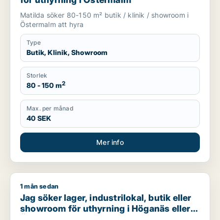
Matilda söker 80-150 m² butik / klinik / showroom i
Östermalm att hyra
Type
Butik, Klinik, Showroom
Storlek
2
80 - 150 m
Max. per månad
40 SEK
Mer info
1 mån sedan
Jag söker lager, industrilokal, butik eller showroom för uthy
Jag söker lager, industrilokal, butik eller
showroom för uthyrning i Höganäs eller
Ängelholm