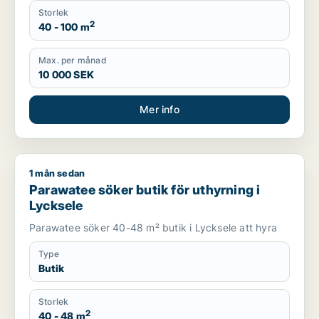
Storlek
2
40 - 100 m
Max. per månad
10 000 SEK
Mer info
1 mån sedan
Parawatee söker butik för uthyrning i Lycksele
Parawatee söker butik för uthyrning i
Lycksele
Parawatee söker 40-48 m² butik i Lycksele att hyra
Type
Butik
Storlek
2
40 - 48 m