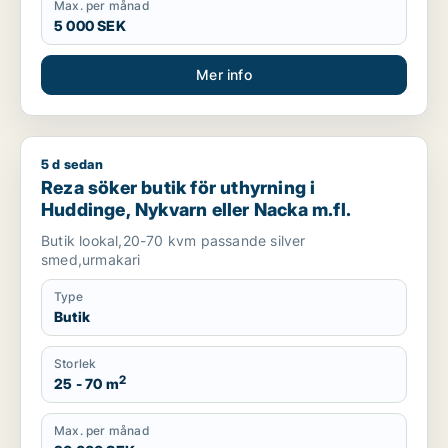
Max. per månad
5 000 SEK
Mer info
5 d sedan
Reza söker butik för uthyrning i Huddinge, Nykvarn eller Nac
Reza söker butik för uthyrning i
Huddinge, Nykvarn eller Nacka m.fl.
Butik lookal,20-70 kvm passande silver
smed,urmakari
Type
Butik
Storlek
2
25 - 70 m
Max. per månad