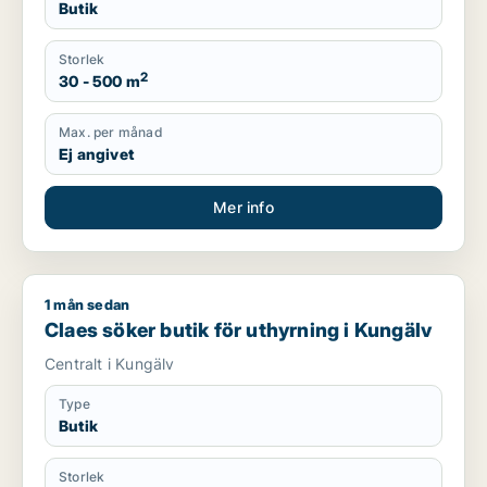
Butik
Storlek
2
30 - 500 m
Max. per månad
Ej angivet
Mer info
1 mån sedan
Claes söker butik för uthyrning i Kungälv
Claes söker butik för uthyrning i Kungälv
Centralt i Kungälv
Type
Butik
Storlek