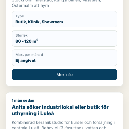
Östermalm att hyra
Type
Butik, Klinik, Showroom
Storlek
2
80 - 120 m
Max. per månad
Ej angivet
Mer info
1 mån sedan
Anita söker industrilokal eller butik för uthyrning i Luleå
Anita söker industrilokal eller butik för
uthyrning i Luleå
Kombinerad keramikstudio för kurser och försäljning i
centrala Luleå. Behov el (3-fasuttag), vatten och