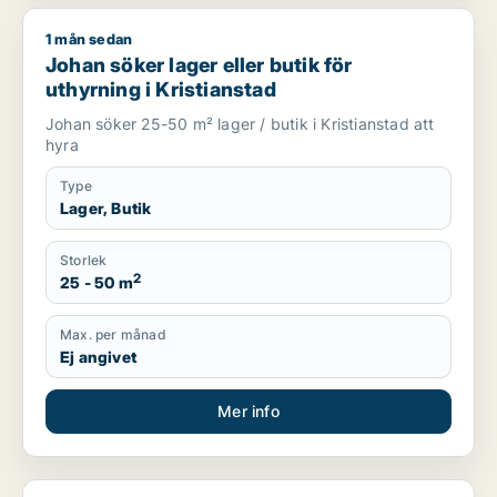
1 mån sedan
Johan söker lager eller butik för uthyrning i Kristianstad
Johan söker lager eller butik för
uthyrning i Kristianstad
Johan söker 25-50 m² lager / butik i Kristianstad att
hyra
Type
Lager, Butik
Storlek
2
25 - 50 m
Max. per månad
Ej angivet
Mer info