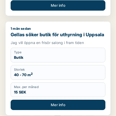
Mer info
1 mån sedan
Gellas söker butik för uthyrning i Uppsala
Gellas söker butik för uthyrning i Uppsala
Jag vill öppna en frisör salong i fram tiden
Type
Butik
Storlek
2
40 - 70 m
Max. per månad
15 SEK
Mer info