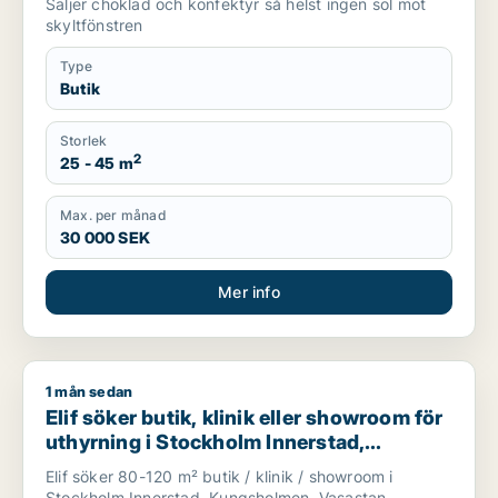
Säljer choklad och konfektyr så helst ingen sol mot
skyltfönstren
Type
Butik
Storlek
2
25 - 45 m
Max. per månad
30 000 SEK
Mer info
1 mån sedan
Elif söker butik, klinik eller showroom för uthyrning i Stock
Elif söker butik, klinik eller showroom för
uthyrning i Stockholm Innerstad,
Kungsholmen eller Vasastan m.fl.
Elif söker 80-120 m² butik / klinik / showroom i
Stockholm Innerstad, Kungsholmen, Vasastan,