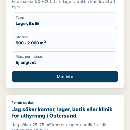
Frida söker 500-2000 m² lager / butik i Sundsvall att
hyra
Type
Lager, Butik
Storlek
2
500 - 2 000 m
Max. per månad
Ej angivet
Mer info
1 mån sedan
Jag söker kontor, lager, butik eller klinik för uthyrning i Öst
Jag söker kontor, lager, butik eller klinik
för uthyrning i Östersund
Jag söker 25-75 m² kontor / lager / butik / klinik i