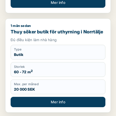
Mer info
1 mån sedan
Thuy söker butik för uthyrning i Norrtälje
Thuy söker butik för uthyrning i Norrtälje
Đủ điều kiện làm nhà hàng
Type
Butik
Storlek
2
60 - 72 m
Max. per månad
20 000 SEK
Mer info