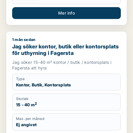
Mer info
1 mån sedan
Jag söker kontor, butik eller kontorsplats för uthyrning i Fag
Jag söker kontor, butik eller kontorsplats
för uthyrning i Fagersta
Jag söker 15-40 m² kontor / butik / kontorsplats i
Fagersta att hyra
Type
Kontor, Butik, Kontorsplats
Storlek
2
15 - 40 m
Max. per månad
Ej angivet