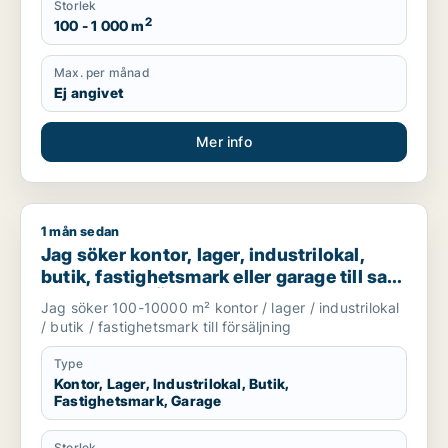
Storlek
2
100 - 1 000 m
Max. per månad
Ej angivet
Mer info
1 mån sedan
Jag söker kontor, lager, industrilokal, butik, fastighetsmark ell
Jag söker kontor, lager, industrilokal,
butik, fastighetsmark eller garage till salu
i Vallentuna, Österåker eller Järfälla m.fl.
Jag söker 100-10000 m² kontor / lager / industrilokal
/ butik / fastighetsmark till försäljning
Type
Kontor, Lager, Industrilokal, Butik,
Fastighetsmark, Garage
Storlek