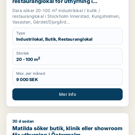
restauranglokal för uthyrning i
Stockholm Innerstad, Kungsholmen eller
Dara söker 20-100 m² industrilokal / butik /
Vasastan m.fl.
restauranglokal i Stockholm Innerstad, Kungsholmen,
Vasastan, Gärdet/Djurgård...
Type
Industrilokal, Butik, Restauranglokal
Storlek
2
20 - 100 m
Max. per månad
9 000 SEK
Mer info
30 d sedan
Matilda söker butik, klinik eller showroom för uthyrning i Ös
Matilda söker butik, klinik eller showroom
för uthyrning i Östermalm