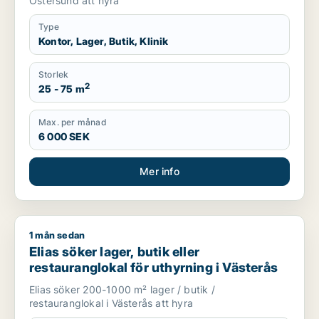
Östersund att hyra
Type
Kontor, Lager, Butik, Klinik
Storlek
2
25 - 75 m
Max. per månad
6 000 SEK
Mer info
1 mån sedan
Elias söker lager, butik eller restauranglokal för uthyrning i V
Elias söker lager, butik eller
restauranglokal för uthyrning i Västerås
Elias söker 200-1000 m² lager / butik /
restauranglokal i Västerås att hyra