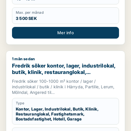
Max. per månad
3 500 SEK
Mer info
1 mån sedan
Fredrik söker kontor, lager, industrilokal, butik, klinik, restau
Fredrik söker kontor, lager, industrilokal,
butik, klinik, restauranglokal,
fastighetsmark, bostadsfastighet, hotell
Fredrik söker 100-1000 m² kontor / lager /
eller garage till salu i Härryda, Partille
industrilokal / butik / klinik i Härryda, Partille, Lerum,
eller Lerum m.fl.
Mölndal, Angered til...
Type
Kontor, Lager, Industrilokal, Butik, Klinik,
Restauranglokal, Fastighetsmark,
Bostadsfastighet, Hotell, Garage