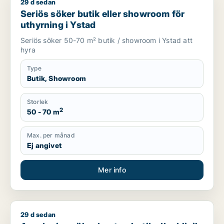
29 d sedan
Seriös söker butik eller showroom för uthyrning i Ystad
Seriös söker butik eller showroom för
uthyrning i Ystad
Seriös söker 50-70 m² butik / showroom i Ystad att
hyra
Type
Butik, Showroom
Storlek
2
50 - 70 m
Max. per månad
Ej angivet
Mer info
29 d sedan
Ann-louise söker kontor, butik eller klinik för uthyrning i Fal