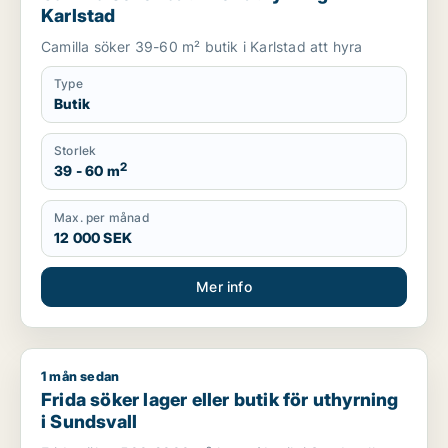
Karlstad
Camilla söker 39-60 m² butik i Karlstad att hyra
Type
Butik
Storlek
2
39 - 60 m
Max. per månad
12 000 SEK
Mer info
1 mån sedan
Frida söker lager eller butik för uthyrning i Sundsvall
Frida söker lager eller butik för uthyrning
i Sundsvall