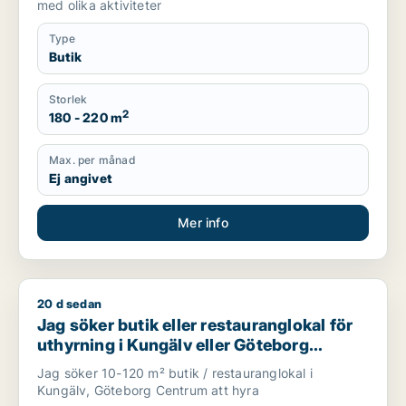
med olika aktiviteter
Type
Butik
Storlek
2
180 - 220 m
Max. per månad
Ej angivet
Mer info
20 d sedan
Jag söker butik eller restauranglokal för uthyrning i Kungäl
Jag söker butik eller restauranglokal för
uthyrning i Kungälv eller Göteborg
Centrum
Jag söker 10-120 m² butik / restauranglokal i
Kungälv, Göteborg Centrum att hyra