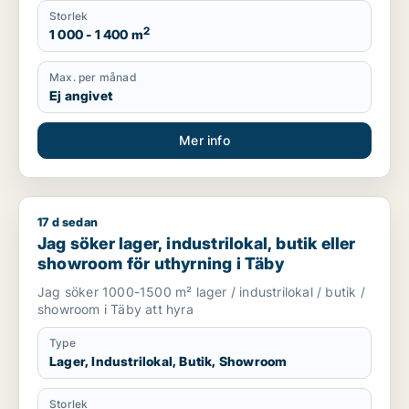
Storlek
2
1 000 - 1 400 m
Max. per månad
Ej angivet
Mer info
17 d sedan
Jag söker lager, industrilokal, butik eller showroom för uthyr
Jag söker lager, industrilokal, butik eller
showroom för uthyrning i Täby
Jag söker 1000-1500 m² lager / industrilokal / butik /
showroom i Täby att hyra
Type
Lager, Industrilokal, Butik, Showroom
Storlek