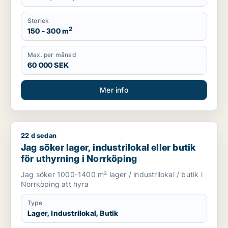
Storlek
2
150 - 300 m
Max. per månad
60 000 SEK
Mer info
22 d sedan
Jag söker lager, industrilokal eller butik för uthyrning i Norr
Jag söker lager, industrilokal eller butik
för uthyrning i Norrköping
Jag söker 1000-1400 m² lager / industrilokal / butik i
Norrköping att hyra
Type
Lager, Industrilokal, Butik