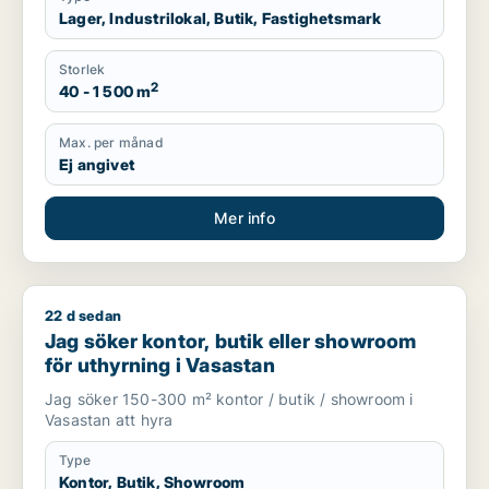
Lager, Industrilokal, Butik, Fastighetsmark
Storlek
2
40 - 1 500 m
Max. per månad
Ej angivet
Mer info
22 d sedan
Jag söker kontor, butik eller showroom för uthyrning i Vasas
Jag söker kontor, butik eller showroom
för uthyrning i Vasastan
Jag söker 150-300 m² kontor / butik / showroom i
Vasastan att hyra
Type
Kontor, Butik, Showroom