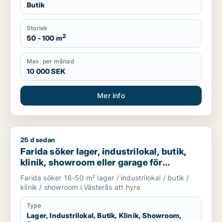
Butik
Storlek
2
50 - 100 m
Max. per månad
10 000 SEK
Mer info
25 d sedan
Farida söker lager, industrilokal, butik, klinik, showroom elle
Farida söker lager, industrilokal, butik,
klinik, showroom eller garage för
uthyrning i Västerås
Farida söker 16-50 m² lager / industrilokal / butik /
klinik / showroom i Västerås att hyra
Type
Lager, Industrilokal, Butik, Klinik, Showroom,