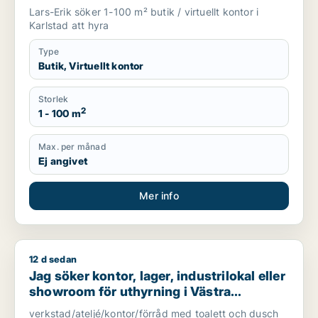
Lars-Erik söker 1-100 m² butik / virtuellt kontor i
Karlstad att hyra
Type
Butik, Virtuellt kontor
Storlek
2
1 - 100 m
Max. per månad
Ej angivet
Mer info
12 d sedan
Jag söker kontor, lager, industrilokal eller showroom för uth
Jag söker kontor, lager, industrilokal eller
showroom för uthyrning i Västra
Götaland
verkstad/ateljé/kontor/förråd med toalett och dusch