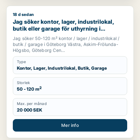
18 d sedan
Jag söker kontor, lager, industrilokal, butik eller garage f
Jag söker kontor, lager, industrilokal,
butik eller garage för uthyrning i
Göteborg Västra, Askim-Frölunda-
Jag söker 50-120 m² kontor / lager / industrilokal /
Högsbo eller Göteborg Centrum m.fl.
butik / garage i Göteborg Västra, Askim-Frölunda-
Högsbo, Göteborg Cen...
Type
Kontor, Lager, Industrilokal, Butik, Garage
Storlek
2
50 - 120 m
Max. per månad
20 000 SEK
Mer info