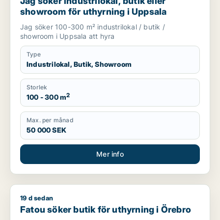
Jag söker industrilokal, butik eller
showroom för uthyrning i Uppsala
Jag söker 100-300 m² industrilokal / butik /
showroom i Uppsala att hyra
Type
Industrilokal, Butik, Showroom
Storlek
2
100 - 300 m
Max. per månad
50 000 SEK
Mer info
19 d sedan
Fatou söker butik för uthyrning i Örebro
Fatou söker butik för uthyrning i Örebro