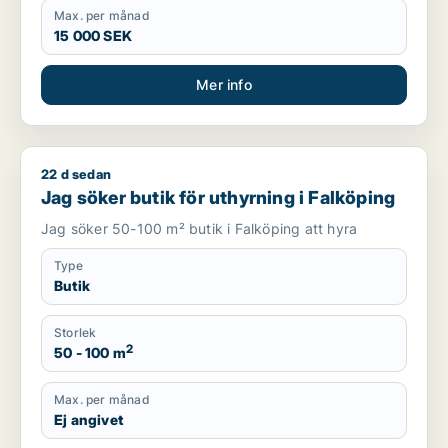
Max. per månad
15 000 SEK
Mer info
22 d sedan
Jag söker butik för uthyrning i Falköping
Jag söker butik för uthyrning i Falköping
Jag söker 50-100 m² butik i Falköping att hyra
Type
Butik
Storlek
2
50 - 100 m
Max. per månad
Ej angivet