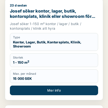
23 d sedan
Josef söker kontor, lager, butik, kontorsplats, klinik eller s
Josef söker kontor, lager, butik,
kontorsplats, klinik eller showroom för
uthyrning i Göteborg
Josef söker 1-150 m² kontor / lager / butik /
kontorsplats / klinik att hyra
Type
Kontor, Lager, Butik, Kontorsplats, Klinik,
Showroom
Storlek
2
1 - 150 m
Max. per månad
15 000 SEK
Mer info