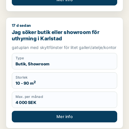
17 d sedan
Jag söker butik eller showroom för uthyrning i Karlstad
Jag söker butik eller showroom för
uthyrning i Karlstad
gatuplan med skyltfönster för litet galleri/atelje/kontor
Type
Butik, Showroom
Storlek
2
10 - 90 m
Max. per månad
4 000 SEK
Mer info