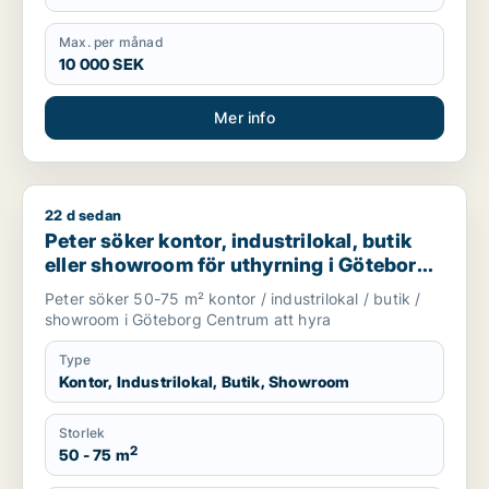
Max. per månad
10 000 SEK
Mer info
22 d sedan
Peter söker kontor, industrilokal, butik eller showroom för 
Peter söker kontor, industrilokal, butik
eller showroom för uthyrning i Göteborg
Centrum
Peter söker 50-75 m² kontor / industrilokal / butik /
showroom i Göteborg Centrum att hyra
Type
Kontor, Industrilokal, Butik, Showroom
Storlek
2
50 - 75 m