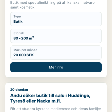
Butik med specialinriktning på afrikanska matvaror
samt kosmetik
Type
Butik
Storlek
2
80 - 200 m
Max. per månad
20 000 SEK
Mer info
20 d sedan
Andu söker butik till salu i Huddinge, Tyresö eller Nacka m.fl
Andu söker butik till salu i Huddinge,
Tyresö eller Nacka m.fl.
För att studera kyrkans medlemmar och deras familjer