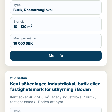
Type
Butik, Restauranglokal
Storlek
2
10 - 120 m
Max. per månad
16 000 SEK
Mer info
21 d sedan
Kent söker lager, industrilokal, butik eller fastighetsmark för
Kent söker lager, industrilokal, butik eller
fastighetsmark för uthyrning i Boden
Kent söker 40-1500 m² lager / industrilokal / butik /
fastighetsmark i Boden att hyra
Type