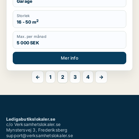
Garage
Storlek
2
16 - 50 m
Max. per månad
5 000 SEK
Mer info
←
1
2
3
4
→
Ledigabutikslokaler.se
c/o Verksamhetslokaler.se
Mynstersvej 3, Frederiksberg
support@verksamhetslokaler.se