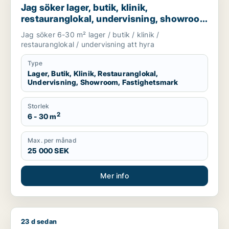
Jag söker lager, butik, klinik,
restauranglokal, undervisning, showroom
eller fastighetsmark för uthyrning i
Jag söker 6-30 m² lager / butik / klinik /
Lundby, Göteborg eller Askim-Frölunda-
restauranglokal / undervisning att hyra
Högsbo m.fl.
Type
Lager, Butik, Klinik, Restauranglokal,
Undervisning, Showroom, Fastighetsmark
Storlek
2
6 - 30 m
Max. per månad
25 000 SEK
Mer info
23 d sedan
Jag söker butik för uthyrning i Göteborg Centrum eller Majo