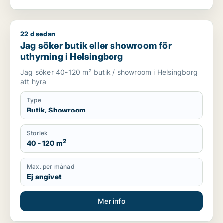
22 d sedan
Jag söker butik eller showroom för uthyrning i Helsingborg
Jag söker butik eller showroom för
uthyrning i Helsingborg
Jag söker 40-120 m² butik / showroom i Helsingborg
att hyra
Type
Butik, Showroom
Storlek
2
40 - 120 m
Max. per månad
Ej angivet
Mer info