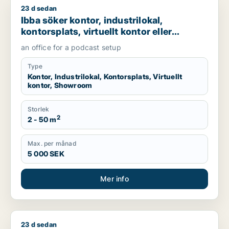
23 d sedan
Ibba söker kontor, industrilokal, kontorsplats, virtuellt ko
Ibba söker kontor, industrilokal,
kontorsplats, virtuellt kontor eller
showroom för uthyrning i
an office for a podcast setup
Hammarbyhamnen
Type
Kontor, Industrilokal, Kontorsplats, Virtuellt
kontor, Showroom
Storlek
2
2 - 50 m
Max. per månad
5 000 SEK
Mer info
23 d sedan
Jag söker lager, butik, klinik, restauranglokal, undervisnin