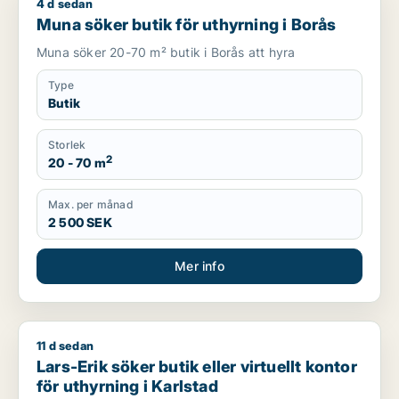
4 d sedan
Muna söker butik för uthyrning i Borås
Muna söker butik för uthyrning i Borås
Muna söker 20-70 m² butik i Borås att hyra
Type
Butik
Storlek
2
20 - 70 m
Max. per månad
2 500 SEK
Mer info
11 d sedan
Lars-Erik söker butik eller virtuellt kontor för uthyrning i Karl
Lars-Erik söker butik eller virtuellt kontor
för uthyrning i Karlstad