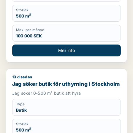
Storlek
2
500 m
Max. per månad
100 000 SEK
Mer info
13 d sedan
Jag söker butik för uthyrning i Stockholm
Jag söker butik för uthyrning i Stockholm
Jag söker 0-500 m² butik att hyra
Type
Butik
Storlek
2
500 m