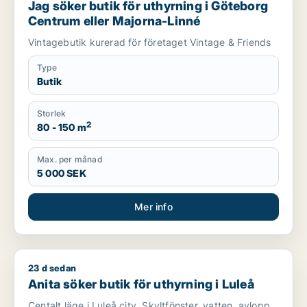
Jag söker butik för uthyrning i Göteborg
Centrum eller Majorna-Linné
Vintagebutik kurerad för företaget Vintage & Friends
Type
Butik
Storlek
2
80 - 150 m
Max. per månad
5 000 SEK
Mer info
23 d sedan
Anita söker butik för uthyrning i Luleå
Anita söker butik för uthyrning i Luleå
Centalt läge i Luleå city. Skyltfönster, vatten, avlopp,