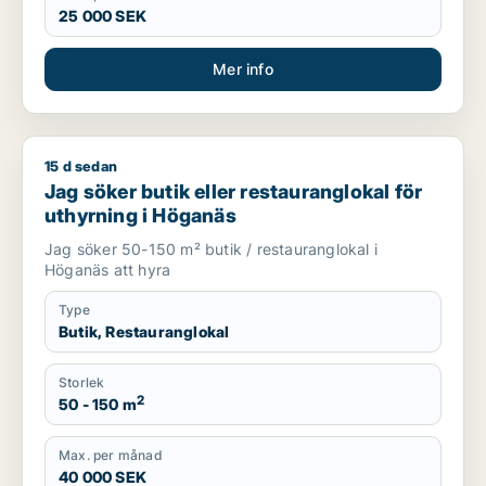
25 000 SEK
Mer info
15 d sedan
Jag söker butik eller restauranglokal för uthyrning i Höganä
Jag söker butik eller restauranglokal för
uthyrning i Höganäs
Jag söker 50-150 m² butik / restauranglokal i
Höganäs att hyra
Type
Butik, Restauranglokal
Storlek
2
50 - 150 m
Max. per månad
40 000 SEK