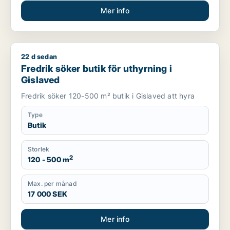
Mer info
22 d sedan
Fredrik söker butik för uthyrning i Gislaved
Fredrik söker butik för uthyrning i
Gislaved
Fredrik söker 120-500 m² butik i Gislaved att hyra
Type
Butik
Storlek
2
120 - 500 m
Max. per månad
17 000 SEK
Mer info