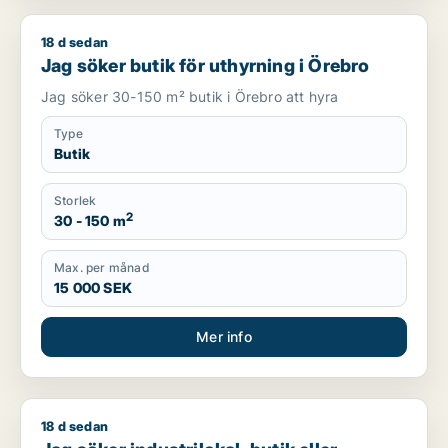
18 d sedan
Jag söker butik för uthyrning i Örebro
Jag söker butik för uthyrning i Örebro
Jag söker 30-150 m² butik i Örebro att hyra
Type
Butik
Storlek
2
30 - 150 m
Max. per månad
15 000 SEK
Mer info
18 d sedan
Jag söker industrilokal, butik eller showroom för uthyrning i