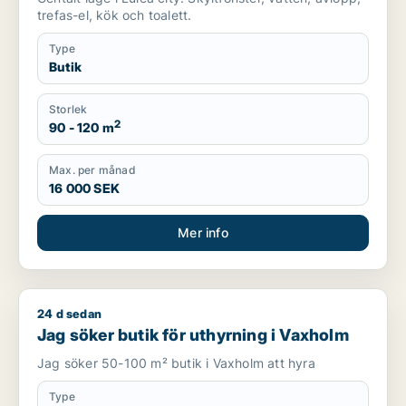
trefas-el, kök och toalett.
Type
Butik
Storlek
2
90 - 120 m
Max. per månad
16 000 SEK
Mer info
24 d sedan
Jag söker butik för uthyrning i Vaxholm
Jag söker butik för uthyrning i Vaxholm
Jag söker 50-100 m² butik i Vaxholm att hyra
Type