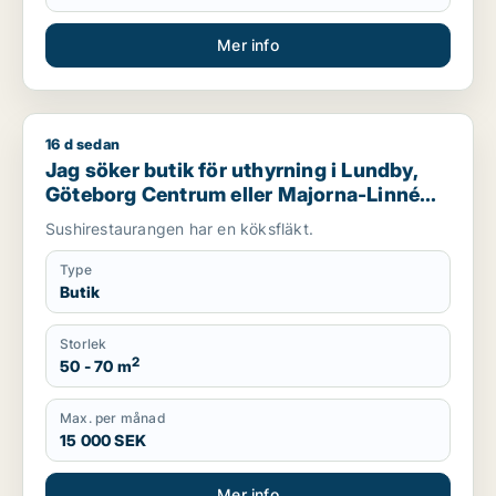
Mer info
16 d sedan
Jag söker butik för uthyrning i Lundby, Göteborg Centrum el
Jag söker butik för uthyrning i Lundby,
Göteborg Centrum eller Majorna-Linné
m.fl.
Sushirestaurangen har en köksfläkt.
Type
Butik
Storlek
2
50 - 70 m
Max. per månad
15 000 SEK
Mer info