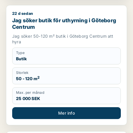
22 d sedan
Jag söker butik för uthyrning i Göteborg Centrum
Jag söker butik för uthyrning i Göteborg
Centrum
Jag söker 50-120 m² butik i Göteborg Centrum att
hyra
Type
Butik
Storlek
2
50 - 120 m
Max. per månad
25 000 SEK
Mer info