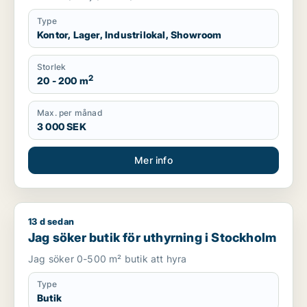
Type
Kontor, Lager, Industrilokal, Showroom
Storlek
2
20 - 200 m
Max. per månad
3 000 SEK
Mer info
13 d sedan
Jag söker butik för uthyrning i Stockholm
Jag söker butik för uthyrning i Stockholm
Jag söker 0-500 m² butik att hyra
Type
Butik