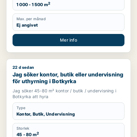
2
1 000 - 1 500 m
Max. per månad
Ej angivet
Mer info
22 d sedan
Jag söker kontor, butik eller undervisning för uthyrning i Bo
Jag söker kontor, butik eller undervisning
för uthyrning i Botkyrka
Jag söker 45-80 m² kontor / butik / undervisning i
Botkyrka att hyra
Type
Kontor, Butik, Undervisning
Storlek
2
45 - 80 m