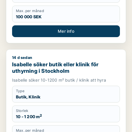
Max. per månad
100 000 SEK
Mer info
14 d sedan
Isabelle söker butik eller klinik för uthyrning i Stockholm
Isabelle söker butik eller klinik för
uthyrning i Stockholm
Isabelle söker 10-1200 m² butik / klinik att hyra
Type
Butik, Klinik
Storlek
2
10 - 1 200 m
Max. per månad