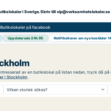
butikslokaler i Sverige. Skriv till vip@verksamhetslokaler.s
s
Butikslokaler på facebook
Uppdaterade 24h
95
Notifikationer om nya bostäder
1
tockholm
tresserad av en butikslokal på listan nedan, tryck då på r
ler i Stockholm
.
Vilken storlek sökes?