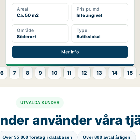
Areal
Pris pr. md.
Ca. 50 m2
Inte angivet
Område
Type
Söderort
Butikslokal
Mer info
6
7
8
9
10
11
12
13
14
15
.
UTVALDA KUNDER
nder använder våra tj
Över 95 000 företag i databasen
Över 800 avtal årligen