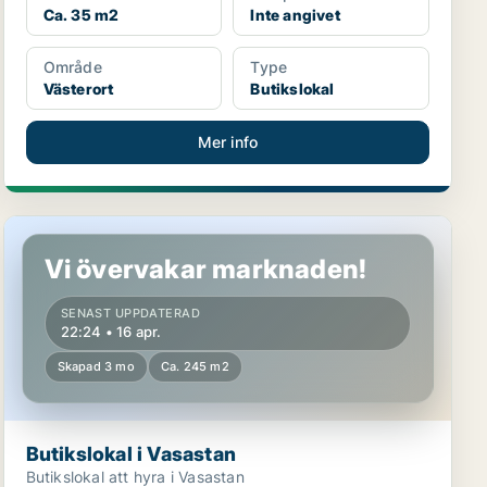
Ca. 35 m2
Inte angivet
Område
Type
Västerort
Butikslokal
Mer info
Butikslokal i Vasastan
Vi övervakar marknaden!
SENAST UPPDATERAD
22:24 • 16 apr.
Skapad 3 mo
Ca. 245 m2
Butikslokal i Vasastan
Butikslokal att hyra i Vasastan