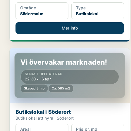
Område
Type
Södermalm
Butikslokal
Mer info
Butikslokal i Söderort
Vi övervakar marknaden!
SENAST UPPDATERAD
22:30 • 16 apr.
Skapad 3 mo
Ca. 585 m2
Butikslokal i Söderort
Butikslokal att hyra i Söderort
Areal
Pris pr. md.