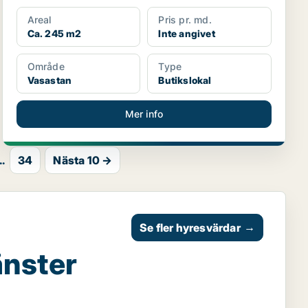
Areal
Pris pr. md.
Ca. 245 m2
Inte angivet
Område
Type
Vasastan
Butikslokal
Mer info
..
34
Nästa 10 →
Se fler hyresvärdar
→
änster