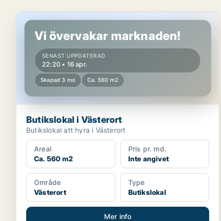
Butikslokal i Västerort
Vi övervakar marknaden!
SENAST UPPDATERAD
22:20 • 16 apr.
Skapad 3 mo
Ca. 560 m2
Butikslokal i Västerort
Butikslokal att hyra i Västerort
Areal
Pris pr. md.
Ca. 560 m2
Inte angivet
Område
Type
Västerort
Butikslokal
Mer info