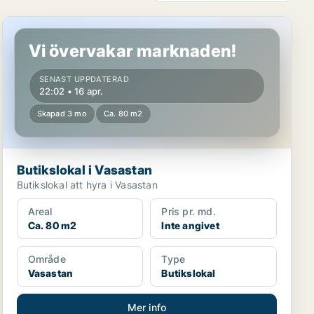
Butikslokal i Vasastan
Vi övervakar marknaden!
SENAST UPPDATERAD
22:02 • 16 apr.
Skapad 3 mo
Ca. 80 m2
Butikslokal i Vasastan
Butikslokal att hyra i Vasastan
Areal
Pris pr. md.
Ca. 80 m2
Inte angivet
Område
Type
Vasastan
Butikslokal
Mer info