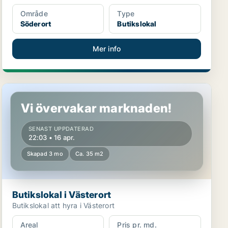
Område
Type
Söderort
Butikslokal
Mer info
Butikslokal i Västerort
Vi övervakar marknaden!
SENAST UPPDATERAD
22:03 • 16 apr.
Skapad 3 mo
Ca. 35 m2
Butikslokal i Västerort
Butikslokal att hyra i Västerort
Areal
Pris pr. md.