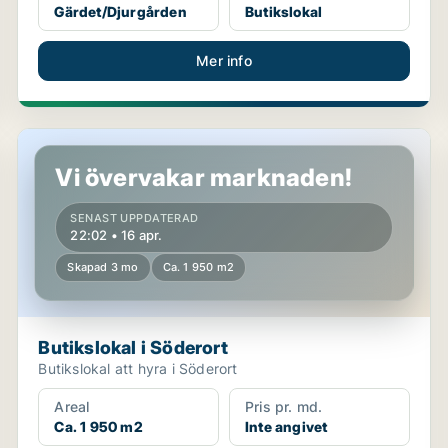
Gärdet/Djurgården
Butikslokal
Mer info
Butikslokal i Söderort
Vi övervakar marknaden!
SENAST UPPDATERAD
22:02 • 16 apr.
Skapad 3 mo
Ca. 1 950 m2
Butikslokal i Söderort
Butikslokal att hyra i Söderort
Areal
Pris pr. md.
Ca. 1 950 m2
Inte angivet