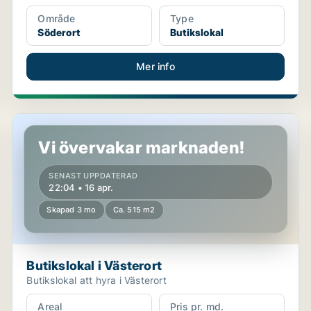
Område
Type
Söderort
Butikslokal
Mer info
Butikslokal i Västerort
Vi övervakar marknaden!
SENAST UPPDATERAD
22:04 • 16 apr.
Skapad 3 mo
Ca. 515 m2
Butikslokal i Västerort
Butikslokal att hyra i Västerort
Areal
Pris pr. md.