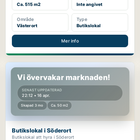
Ca. 515 m2
Inte angivet
Område
Type
Västerort
Butikslokal
Mer info
Butikslokal i Söderort
Vi övervakar marknaden!
SENAST UPPDATERAD
22:12 • 16 apr.
Skapad 3 mo
Ca. 50 m2
Butikslokal i Söderort
Butikslokal att hyra i Söderort