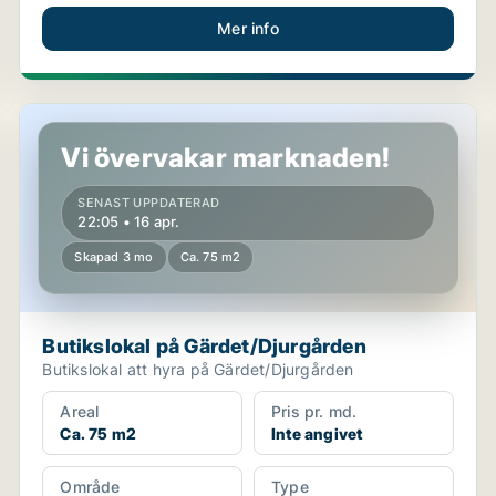
Mer info
Butikslokal på Gärdet/Djurgården
Vi övervakar marknaden!
SENAST UPPDATERAD
22:05 • 16 apr.
Skapad 3 mo
Ca. 75 m2
Butikslokal på Gärdet/Djurgården
Butikslokal att hyra på Gärdet/Djurgården
Areal
Pris pr. md.
Ca. 75 m2
Inte angivet
Område
Type