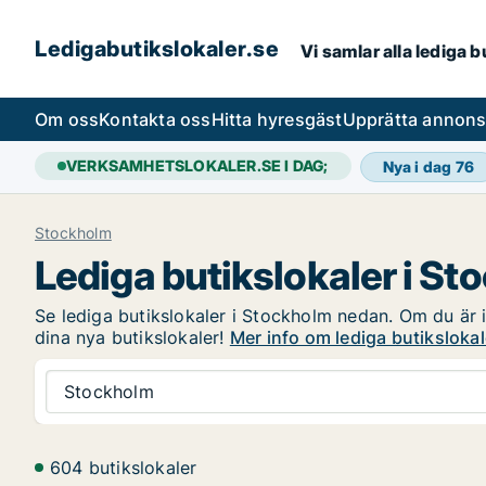
Ledigabutikslokaler.se
Vi samlar alla lediga 
Om oss
Kontakta oss
Hitta hyresgäst
Upprätta annon
VERKSAMHETSLOKALER.SE I DAG;
Nya i dag
76
Stockholm
Lediga butikslokaler i S
Se lediga butikslokaler i Stockholm nedan. Om du är in
dina nya butikslokaler!
Mer info om lediga butiksloka
Stockholm
604 butikslokaler