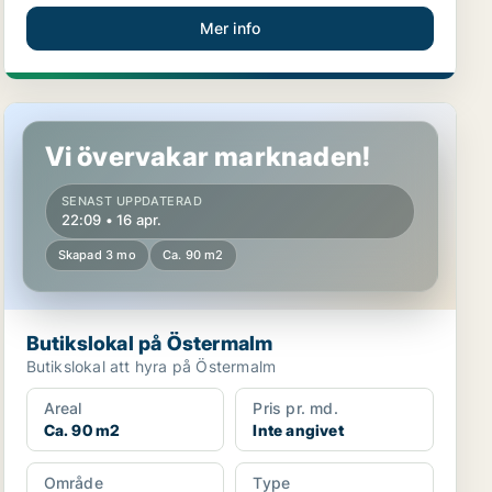
Mer info
Butikslokal på Östermalm
Vi övervakar marknaden!
SENAST UPPDATERAD
22:09 • 16 apr.
Skapad 3 mo
Ca. 90 m2
Butikslokal på Östermalm
Butikslokal att hyra på Östermalm
Areal
Pris pr. md.
Ca. 90 m2
Inte angivet
Område
Type