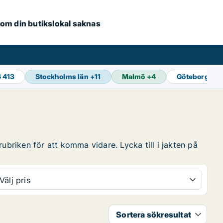
e om din butikslokal saknas
4 413
Stockholms län
+
11
Malmö
+
4
Göteborg
+
14
ubriken för att komma vidare. Lycka till i jakten på
Välj pris
Sortera sökresultat