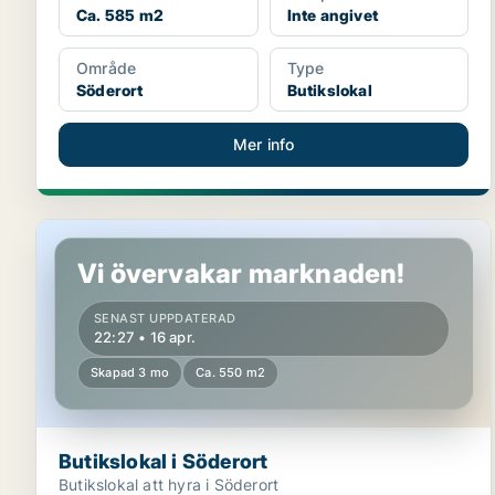
Ca. 585 m2
Inte angivet
Område
Type
Söderort
Butikslokal
Mer info
Butikslokal i Söderort
Vi övervakar marknaden!
SENAST UPPDATERAD
22:27 • 16 apr.
Skapad 3 mo
Ca. 550 m2
Butikslokal i Söderort
Butikslokal att hyra i Söderort