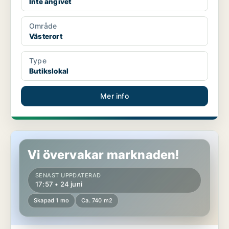
Inte angivet
Område
Västerort
Type
Butikslokal
Mer info
Butikslokal i Västerort
Vi övervakar marknaden!
SENAST UPPDATERAD
17:57 • 24 juni
Skapad 1 mo
Ca. 740 m2