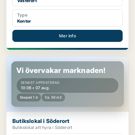
Västerort
Type
Kontor
Mer info
Butikslokal i Söderort
Vi övervakar marknaden!
SENAST UPPDATERAD
10:06 • 07 aug.
Skapad 1 d
Ca. 50 m2
Butikslokal i Söderort
Butikslokal att hyra i Söderort