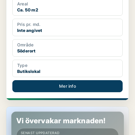
Areal
Ca. 50 m2
Pris pr. md.
Inte angivet
Område
Söderort
Type
Butikslokal
Mer info
Butikslokal i Söderort
Vi övervakar marknaden!
SENAST UPPDATERAD