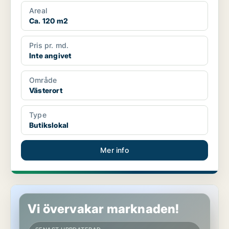
Areal
Ca. 120 m2
Pris pr. md.
Inte angivet
Område
Västerort
Type
Butikslokal
Mer info
Butikslokal i Söderort
Vi övervakar marknaden!