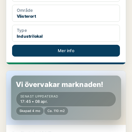
Område
Västerort
Type
Industrilokal
Mer info
Butikslokal i Västerort
Vi övervakar marknaden!
SENAST UPPDATERAD
17:45 • 08 apr.
Skapad 4 mo
Ca. 110 m2