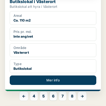
Butikslokal i Västerort
Butikslokal att hyra i Västerort
Areal
Ca. 110 m2
Pris pr. md.
Inte angivet
Område
Västerort
Type
Butikslokal
Mer info
←
4
5
6
7
8
→