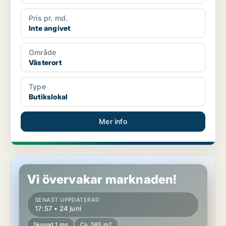
Pris pr. md.
Inte angivet
Område
Västerort
Type
Butikslokal
Mer info
Butikslokal i Söderort
Vi övervakar marknaden!
SENAST UPPDATERAD
17:57 • 24 juni
Skapad 1 mo
Ca. 585 m2