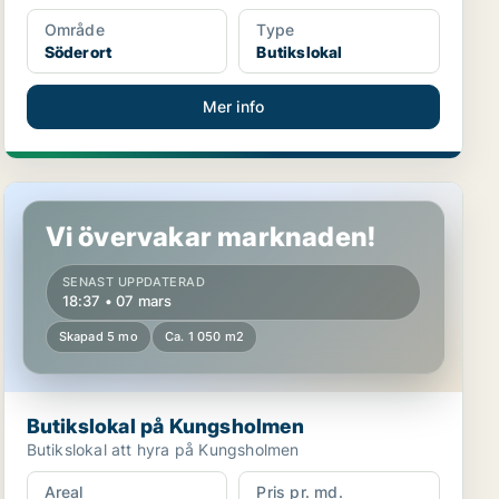
Område
Type
Söderort
Butikslokal
Mer info
Butikslokal på Kungsholmen
Vi övervakar marknaden!
SENAST UPPDATERAD
18:37 • 07 mars
Skapad 5 mo
Ca. 1 050 m2
Butikslokal på Kungsholmen
Butikslokal att hyra på Kungsholmen
Areal
Pris pr. md.