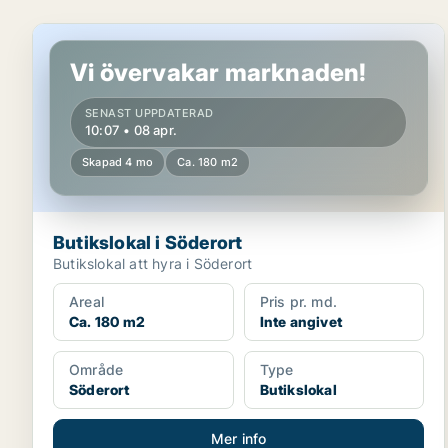
Butikslokal i Söderort
Vi övervakar marknaden!
SENAST UPPDATERAD
10:07 • 08 apr.
Skapad 4 mo
Ca. 180 m2
Butikslokal i Söderort
Butikslokal att hyra i Söderort
Areal
Pris pr. md.
Ca. 180 m2
Inte angivet
Område
Type
Söderort
Butikslokal
Mer info