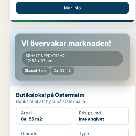
Mer info
Butikslokal på Östermalm
Vi övervakar marknaden!
SENAST UPPDATERAD
17:53 • 07 apr.
Skapad 4 mo
Ca. 55 m2
Butikslokal på Östermalm
Butikslokal att hyra på Östermalm
Areal
Pris pr. md.
Ca. 55 m2
Inte angivet
Område
Type