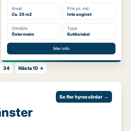
Areal
Pris pr. md.
Ca. 35 m2
Inte angivet
Område
Type
Östermalm
Butikslokal
Mer info
34
Nästa 10 →
Se fler hyresvärdar
→
änster