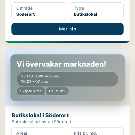
Område
Type
Söderort
Butikslokal
Mer info
Butikslokal i Söderort
Vi övervakar marknaden!
SENAST UPPDATERAD
10:01 • 07 apr.
Skapad 4 mo
Ca. 70 m2
Butikslokal i Söderort
Butikslokal att hyra i Söderort
Areal
Pris pr. md.