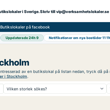
butikslokaler i Sverige. Skriv till vip@verksamhetslokaler.s
s
Butikslokaler på facebook
Uppdaterade 24h
9
Notifikationer om nya bostäder
11 1
tockholm
tresserad av en butikslokal på listan nedan, tryck då på r
ler i Stockholm
.
Vilken storlek sökes?