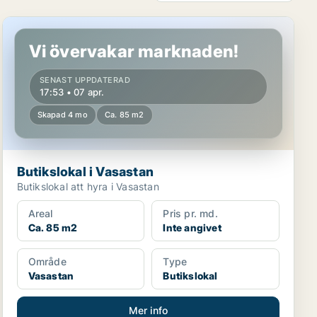
Butikslokal i Vasastan
Vi övervakar marknaden!
SENAST UPPDATERAD
17:53 • 07 apr.
Skapad 4 mo
Ca. 85 m2
Butikslokal i Vasastan
Butikslokal att hyra i Vasastan
Areal
Pris pr. md.
Ca. 85 m2
Inte angivet
Område
Type
Vasastan
Butikslokal
Mer info