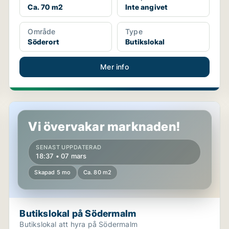
Ca. 70 m2
Inte angivet
Område
Type
Söderort
Butikslokal
Mer info
Butikslokal på Södermalm
Vi övervakar marknaden!
SENAST UPPDATERAD
18:37 • 07 mars
Skapad 5 mo
Ca. 80 m2
Butikslokal på Södermalm
Butikslokal att hyra på Södermalm