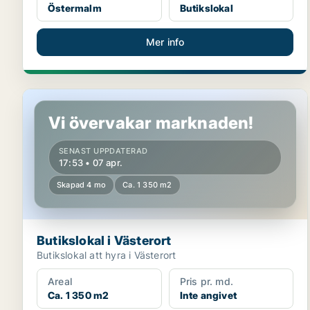
Östermalm
Butikslokal
Mer info
Butikslokal i Västerort
Vi övervakar marknaden!
SENAST UPPDATERAD
17:53 • 07 apr.
Skapad 4 mo
Ca. 1 350 m2
Butikslokal i Västerort
Butikslokal att hyra i Västerort
Areal
Pris pr. md.
Ca. 1 350 m2
Inte angivet