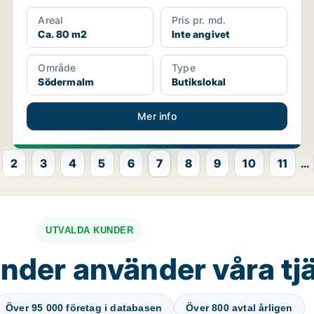
Areal
Pris pr. md.
Ca. 80 m2
Inte angivet
Område
Type
Södermalm
Butikslokal
Mer info
2
3
4
5
6
7
8
9
10
11
...
UTVALDA KUNDER
nder använder våra tj
Över 95 000 företag i databasen
Över 800 avtal årligen