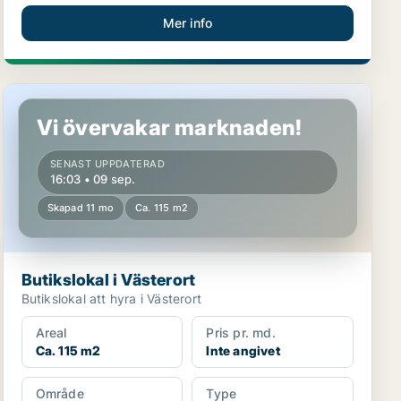
Mer info
Butikslokal i Västerort
Vi övervakar marknaden!
SENAST UPPDATERAD
16:03 • 09 sep.
Skapad 11 mo
Ca. 115 m2
Butikslokal i Västerort
Butikslokal att hyra i Västerort
Areal
Pris pr. md.
Ca. 115 m2
Inte angivet
Område
Type