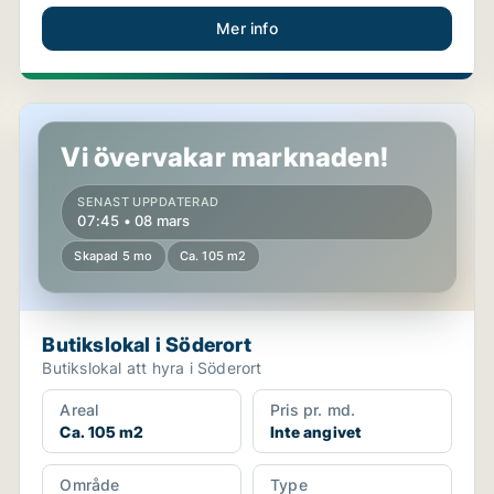
Mer info
Butikslokal i Söderort
Vi övervakar marknaden!
SENAST UPPDATERAD
07:45 • 08 mars
Skapad 5 mo
Ca. 105 m2
Butikslokal i Söderort
Butikslokal att hyra i Söderort
Areal
Pris pr. md.
Ca. 105 m2
Inte angivet
Område
Type