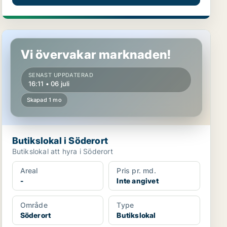
Butikslokal i Söderort
Vi övervakar marknaden!
SENAST UPPDATERAD
16:11 • 06 juli
Skapad 1 mo
Butikslokal i Söderort
Butikslokal att hyra i Söderort
Areal
Pris pr. md.
-
Inte angivet
Område
Type
Söderort
Butikslokal