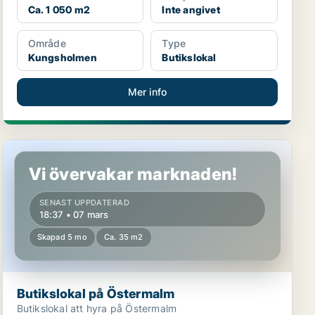
Ca. 1 050 m2
Inte angivet
Område
Type
Kungsholmen
Butikslokal
Mer info
Butikslokal på Östermalm
Vi övervakar marknaden!
SENAST UPPDATERAD
18:37 • 07 mars
Skapad 5 mo
Ca. 35 m2
Butikslokal på Östermalm
Butikslokal att hyra på Östermalm