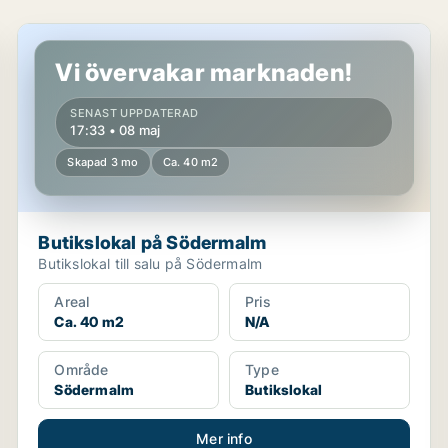
Butikslokal på Södermalm
Vi övervakar marknaden!
SENAST UPPDATERAD
17:33 • 08 maj
Skapad 3 mo
Ca. 40 m2
Butikslokal på Södermalm
Butikslokal till salu på Södermalm
Areal
Pris
Ca. 40 m2
N/A
Område
Type
Södermalm
Butikslokal
Mer info