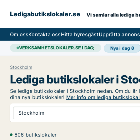
Ledigabutikslokaler.se
Vi samlar alla lediga 
Om oss
Kontakta oss
Hitta hyresgäst
Upprätta annon
VERKSAMHETSLOKALER.SE I DAG;
Nya i dag
8
Stockholm
Lediga butikslokaler i S
Se lediga butikslokaler i Stockholm nedan. Om du är in
dina nya butikslokaler!
Mer info om lediga butiksloka
Stockholm
606 butikslokaler