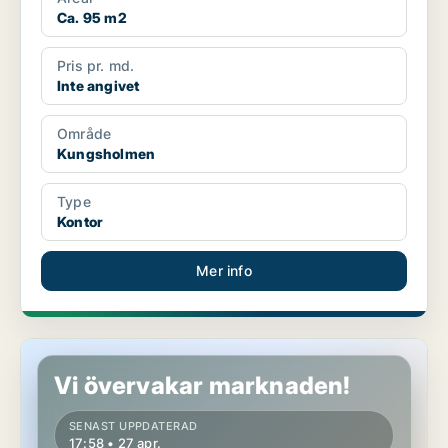
Ca. 95 m2
Pris pr. md.
Inte angivet
Område
Kungsholmen
Type
Kontor
Mer info
Butikslokal på Södermalm
Vi övervakar marknaden!
SENAST UPPDATERAD
17:58 • 27 apr.