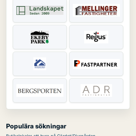
Populära sökningar
Butikslokaler att hyra på Gärdet/Djurgården