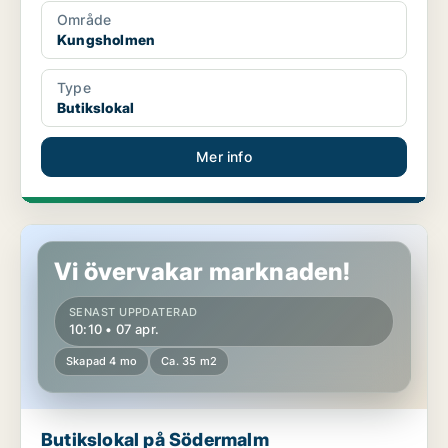
Område
Kungsholmen
Type
Butikslokal
Mer info
Butikslokal på Södermalm
Vi övervakar marknaden!
SENAST UPPDATERAD
10:10 • 07 apr.
Skapad 4 mo
Ca. 35 m2
Butikslokal på Södermalm