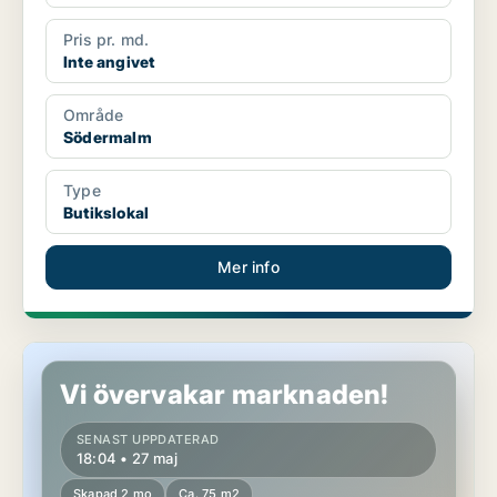
Pris pr. md.
Inte angivet
Område
Södermalm
Type
Butikslokal
Mer info
Butikslokal i Stockholm Innerstad
Vi övervakar marknaden!
SENAST UPPDATERAD
18:04 • 27 maj
Skapad 2 mo
Ca. 75 m2