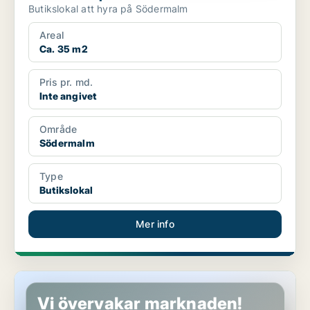
Butikslokal att hyra på Södermalm
Areal
Ca. 35 m2
Pris pr. md.
Inte angivet
Område
Södermalm
Type
Butikslokal
Mer info
Butikslokal på Södermalm
Vi övervakar marknaden!