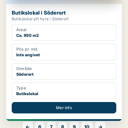
Butikslokal i Söderort
Butikslokal att hyra i Söderort
Areal
Ca. 950 m2
Pris pr. md.
Inte angivet
Område
Söderort
Type
Butikslokal
Mer info
←
6
7
8
9
10
→