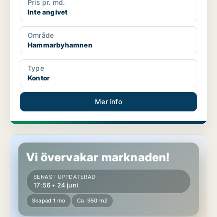
Pris pr. md.
Inte angivet
Område
Hammarbyhamnen
Type
Kontor
Mer info
Butikslokal i Söderort
Vi övervakar marknaden!
SENAST UPPDATERAD
17:56 • 24 juni
Skapad 1 mo
Ca. 950 m2