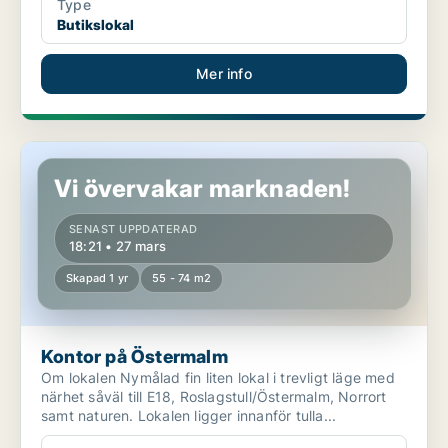
Type
Butikslokal
Mer info
Kontor på Östermalm
Vi övervakar marknaden!
SENAST UPPDATERAD
18:21 • 27 mars
Skapad 1 yr
55 - 74 m2
Kontor på Östermalm
Om lokalen Nymålad fin liten lokal i trevligt läge med
närhet såväl till E18, Roslagstull/Östermalm, Norrort
samt naturen. Lokalen ligger innanför tulla...