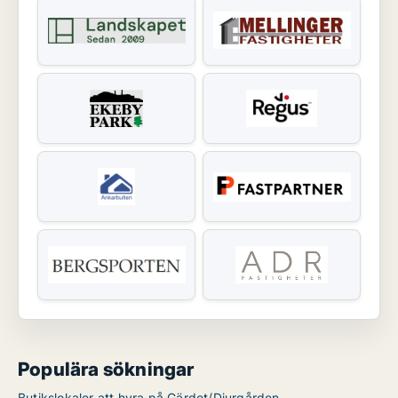
Populära sökningar
Butikslokaler att hyra på Gärdet/Djurgården