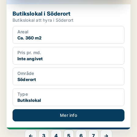
Butikslokal i Söderort
Butikslokal att hyra i Söderort
Areal
Ca. 360 m2
Pris pr. md.
Inte angivet
Område
Söderort
Type
Butikslokal
Mer info
←
3
4
5
6
7
→