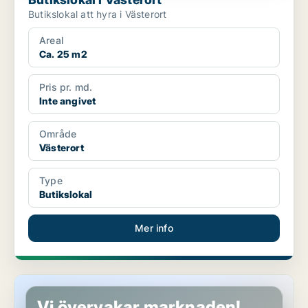
Butikslokal att hyra i Västerort
Areal
Ca. 25 m2
Pris pr. md.
Inte angivet
Område
Västerort
Type
Butikslokal
Mer info
Butikslokal i Västerort
Vi övervakar marknaden!