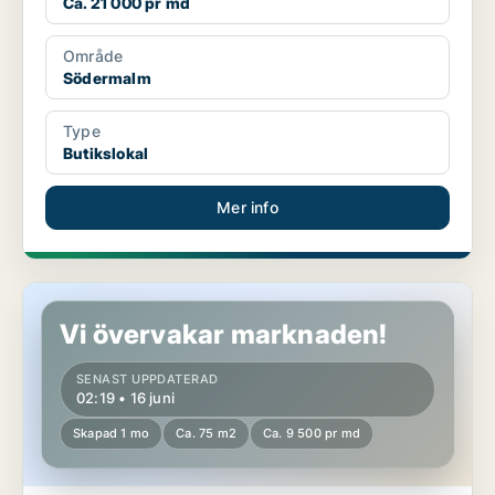
Ca. 21 000 pr md
Område
Södermalm
Type
Butikslokal
Mer info
Butikslokal i Västerort
Vi övervakar marknaden!
SENAST UPPDATERAD
02:19 • 16 juni
Skapad 1 mo
Ca. 75 m2
Ca. 9 500 pr md