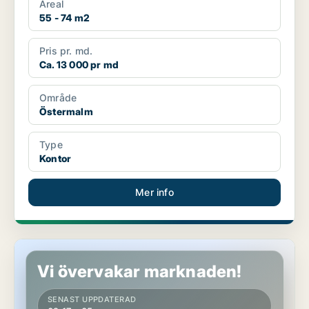
Areal
55 - 74 m2
Pris pr. md.
Ca. 13 000 pr md
Område
Östermalm
Type
Kontor
Mer info
Butikslokal i Västerort
Vi övervakar marknaden!
SENAST UPPDATERAD