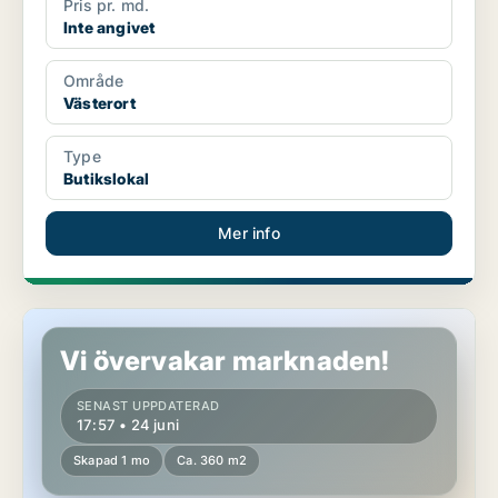
Pris pr. md.
Inte angivet
Område
Västerort
Type
Butikslokal
Mer info
Butikslokal i Söderort
Vi övervakar marknaden!
SENAST UPPDATERAD
17:57 • 24 juni
Skapad 1 mo
Ca. 360 m2