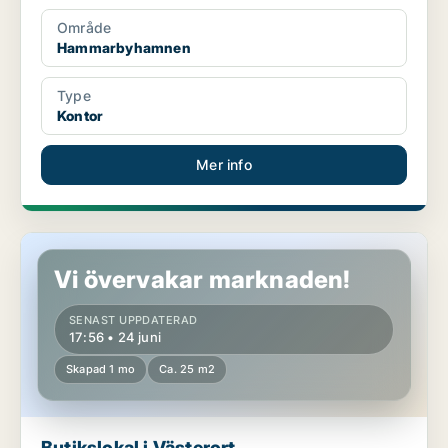
Område
Hammarbyhamnen
Type
Kontor
Mer info
Butikslokal i Västerort
Vi övervakar marknaden!
SENAST UPPDATERAD
17:56 • 24 juni
Skapad 1 mo
Ca. 25 m2
Butikslokal i Västerort