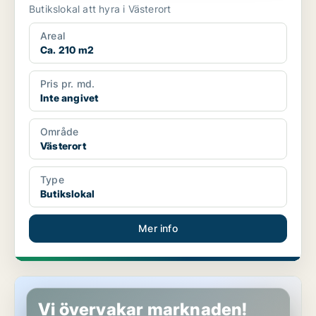
Butikslokal att hyra i Västerort
Areal
Ca. 210 m2
Pris pr. md.
Inte angivet
Område
Västerort
Type
Butikslokal
Mer info
Butikslokal i Söderort
Vi övervakar marknaden!