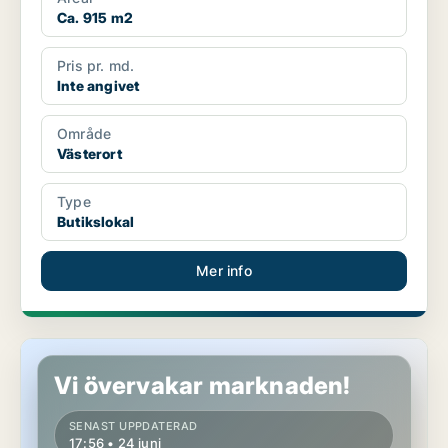
Ca. 915 m2
Pris pr. md.
Inte angivet
Område
Västerort
Type
Butikslokal
Mer info
Butikslokal i Västerort
Vi övervakar marknaden!
SENAST UPPDATERAD
17:56 • 24 juni