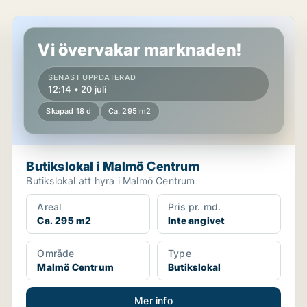
Butikslokal i Malmö Centrum
Vi övervakar marknaden!
SENAST UPPDATERAD
12:14 • 20 juli
Skapad 18 d
Ca. 295 m2
Butikslokal i Malmö Centrum
Butikslokal att hyra i Malmö Centrum
Areal
Pris pr. md.
Ca. 295 m2
Inte angivet
Område
Type
Malmö Centrum
Butikslokal
Mer info