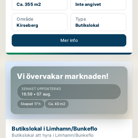
Ca. 355 m2
Inte angivet
Område
Type
Kirseberg
Butikslokal
Mer info
Butikslokal i Limhamn/Bunkeflo
Vi övervakar marknaden!
SENAST UPPDATERAD
16:59 • 07 aug.
Skapad 17 h
Ca. 40 m2
Butikslokal i Limhamn/Bunkeflo
Butikslokal att hyra i Limhamn/Bunkeflo