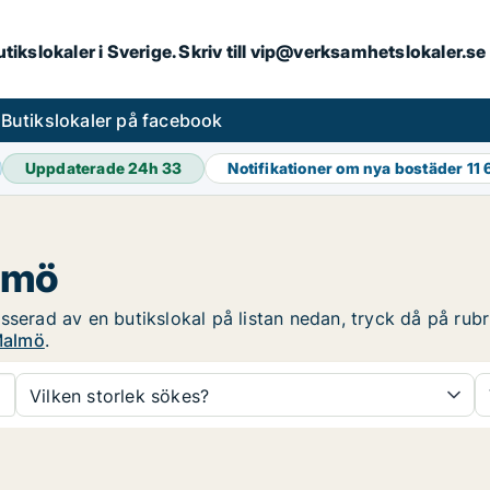
butikslokaler i Sverige. Skriv till vip@verksamhetslokaler.s
s
Butikslokaler på facebook
Uppdaterade 24h
33
Notifikationer om nya bostäder
11 
almö
serad av en butikslokal på listan nedan, tryck då på rubri
 Malmö
.
Vilken storlek sökes?