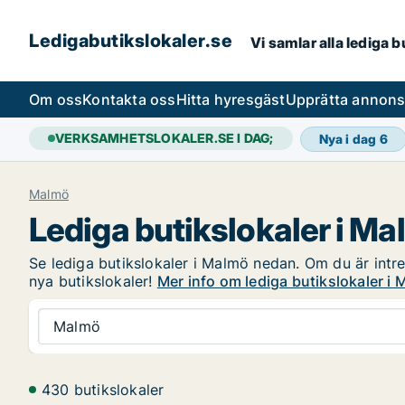
Ledigabutikslokaler.se
Vi samlar alla lediga 
Om oss
Kontakta oss
Hitta hyresgäst
Upprätta annon
VERKSAMHETSLOKALER.SE I DAG;
Nya i dag
6
Malmö
Lediga butikslokaler i M
Se lediga butikslokaler i Malmö nedan. Om du är intres
nya butikslokaler!
Mer info om lediga butikslokaler i
Malmö
430 butikslokaler