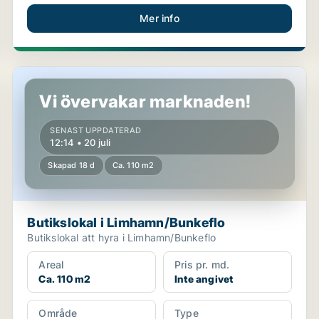
Mer info
Butikslokal i Limhamn/Bunkeflo
Vi övervakar marknaden!
SENAST UPPDATERAD
12:14 • 20 juli
Skapad 18 d
Ca. 110 m2
Butikslokal i Limhamn/Bunkeflo
Butikslokal att hyra i Limhamn/Bunkeflo
Areal
Pris pr. md.
Ca. 110 m2
Inte angivet
Område
Type