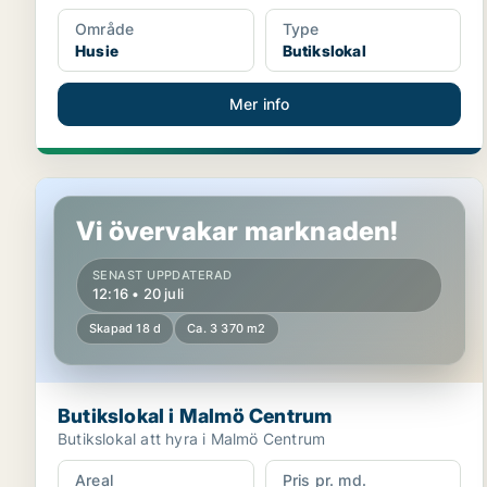
Område
Type
Husie
Butikslokal
Mer info
Butikslokal i Malmö Centrum
Vi övervakar marknaden!
SENAST UPPDATERAD
12:16 • 20 juli
Skapad 18 d
Ca. 3 370 m2
Butikslokal i Malmö Centrum
Butikslokal att hyra i Malmö Centrum
Areal
Pris pr. md.