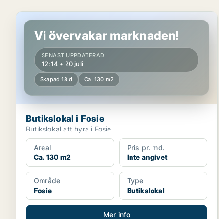
Butikslokal i Fosie
Vi övervakar marknaden!
SENAST UPPDATERAD
12:14 • 20 juli
Skapad 18 d
Ca. 130 m2
Butikslokal i Fosie
Butikslokal att hyra i Fosie
Areal
Pris pr. md.
Ca. 130 m2
Inte angivet
Område
Type
Fosie
Butikslokal
Mer info