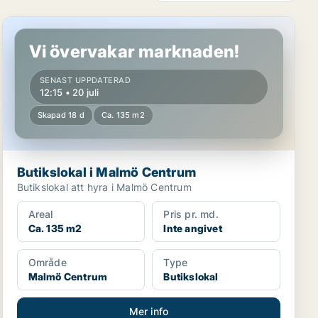
Butikslokal i Malmö Centrum
Vi övervakar marknaden!
SENAST UPPDATERAD
12:15 • 20 juli
Skapad 18 d
Ca. 135 m2
Butikslokal i Malmö Centrum
Butikslokal att hyra i Malmö Centrum
Areal
Pris pr. md.
Ca. 135 m2
Inte angivet
Område
Type
Malmö Centrum
Butikslokal
Mer info