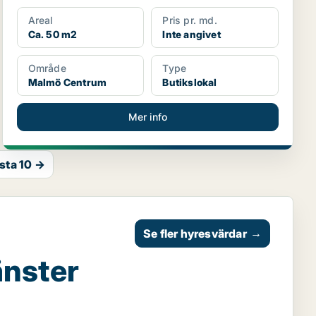
Areal
Pris pr. md.
Ca. 50 m2
Inte angivet
Område
Type
Malmö Centrum
Butikslokal
Mer info
sta 10 →
Se fler hyresvärdar
→
änster