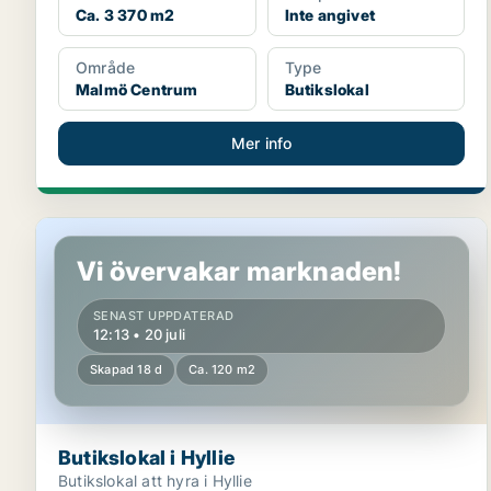
Ca. 3 370 m2
Inte angivet
Område
Type
Malmö Centrum
Butikslokal
Mer info
Butikslokal i Hyllie
Vi övervakar marknaden!
SENAST UPPDATERAD
12:13 • 20 juli
Skapad 18 d
Ca. 120 m2
Butikslokal i Hyllie
Butikslokal att hyra i Hyllie