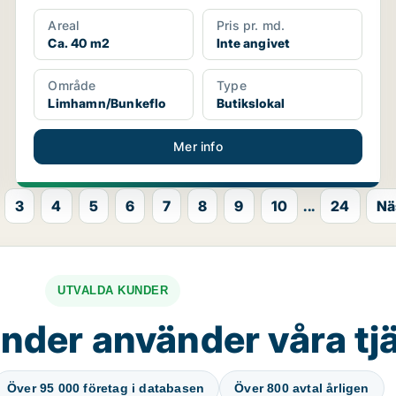
Areal
Pris pr. md.
Ca. 40 m2
Inte angivet
Område
Type
Limhamn/Bunkeflo
Butikslokal
Mer info
3
4
5
6
7
8
9
10
...
24
Nä
UTVALDA KUNDER
nder använder våra tj
Över 95 000 företag i databasen
Över 800 avtal årligen