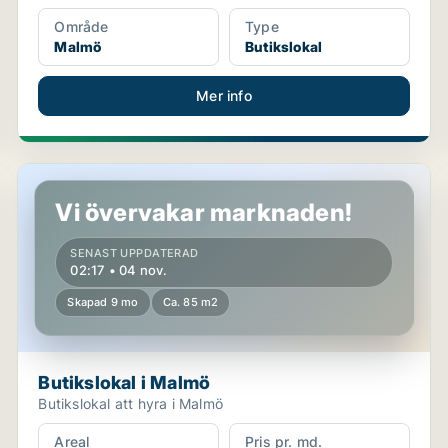
Område
Type
Malmö
Butikslokal
Mer info
Butikslokal i Malmö
Vi övervakar marknaden!
SENAST UPPDATERAD
02:17 • 04 nov.
Skapad 9 mo
Ca. 85 m2
Butikslokal i Malmö
Butikslokal att hyra i Malmö
Areal
Pris pr. md.