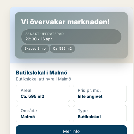
Butikslokal i Malmö
Vi övervakar marknaden!
SENAST UPPDATERAD
22:30 • 16 apr.
Skapad 3 mo
Ca. 595 m2
Butikslokal i Malmö
Butikslokal att hyra i Malmö
Areal
Pris pr. md.
Ca. 595 m2
Inte angivet
Område
Type
Malmö
Butikslokal
Mer info