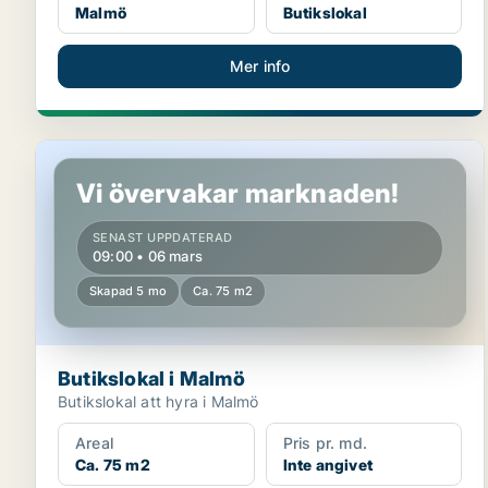
Malmö
Butikslokal
Mer info
Butikslokal i Malmö
Vi övervakar marknaden!
SENAST UPPDATERAD
09:00 • 06 mars
Skapad 5 mo
Ca. 75 m2
Butikslokal i Malmö
Butikslokal att hyra i Malmö
Areal
Pris pr. md.
Ca. 75 m2
Inte angivet