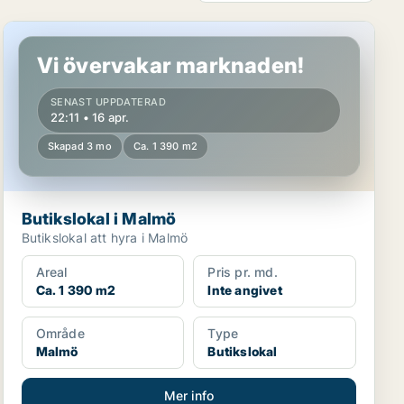
Butikslokal i Malmö
Vi övervakar marknaden!
SENAST UPPDATERAD
22:11 • 16 apr.
Skapad 3 mo
Ca. 1 390 m2
Butikslokal i Malmö
Butikslokal att hyra i Malmö
Areal
Pris pr. md.
Ca. 1 390 m2
Inte angivet
Område
Type
Malmö
Butikslokal
Mer info