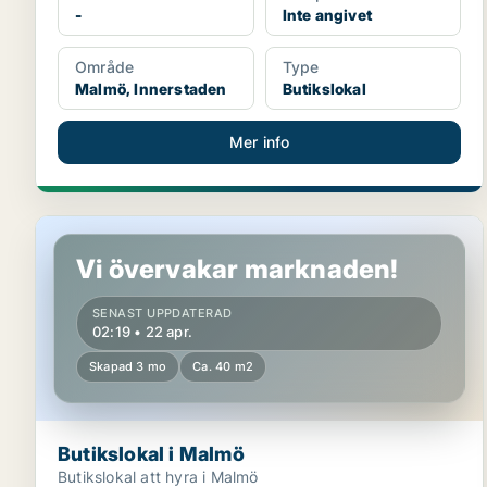
-
Inte angivet
Område
Type
Malmö, Innerstaden
Butikslokal
Mer info
Butikslokal i Malmö
Vi övervakar marknaden!
SENAST UPPDATERAD
02:19 • 22 apr.
Skapad 3 mo
Ca. 40 m2
Butikslokal i Malmö
Butikslokal att hyra i Malmö