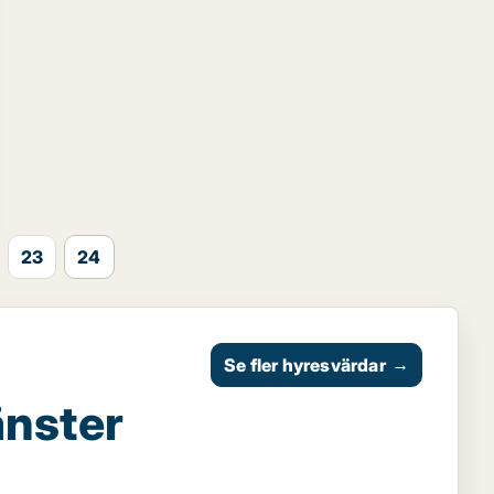
23
24
Se fler hyresvärdar
→
änster