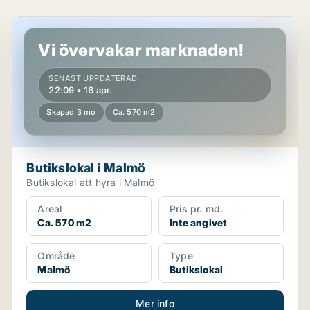
Butikslokal i Malmö
Vi övervakar marknaden!
SENAST UPPDATERAD
22:09 • 16 apr.
Skapad 3 mo
Ca. 570 m2
Butikslokal i Malmö
Butikslokal att hyra i Malmö
Areal
Pris pr. md.
Ca. 570 m2
Inte angivet
Område
Type
Malmö
Butikslokal
Mer info