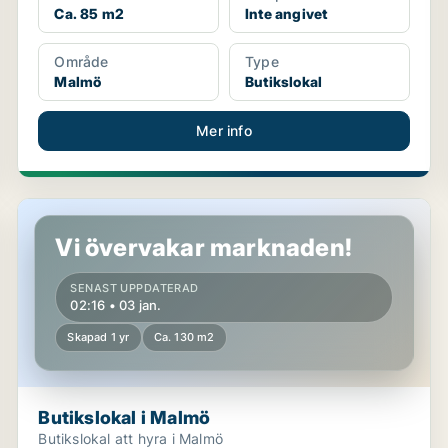
Ca. 85 m2
Inte angivet
Område
Type
Malmö
Butikslokal
Mer info
Butikslokal i Malmö
Vi övervakar marknaden!
SENAST UPPDATERAD
02:16 • 03 jan.
Skapad 1 yr
Ca. 130 m2
Butikslokal i Malmö
Butikslokal att hyra i Malmö