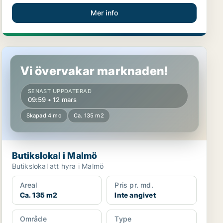
Mer info
Butikslokal i Malmö
Vi övervakar marknaden!
SENAST UPPDATERAD
09:59 • 12 mars
Skapad 4 mo
Ca. 135 m2
Butikslokal i Malmö
Butikslokal att hyra i Malmö
Areal
Pris pr. md.
Ca. 135 m2
Inte angivet
Område
Type