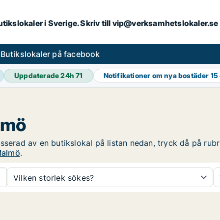
butikslokaler i Sverige. Skriv till vip@verksamhetslokaler.s
s
Butikslokaler på facebook
Uppdaterade 24h
71
Notifikationer om nya bostäder
15
almö
serad av en butikslokal på listan nedan, tryck då på rubri
 Malmö
.
Vilken storlek sökes?