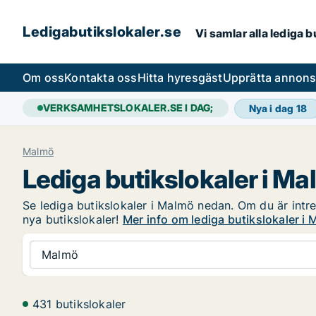
Ledigabutikslokaler.se
Vi samlar alla lediga 
Om oss
Kontakta oss
Hitta hyresgäst
Upprätta annon
VERKSAMHETSLOKALER.SE I DAG;
Nya i dag
18
Malmö
Lediga butikslokaler i M
Se lediga butikslokaler i Malmö nedan. Om du är intres
nya butikslokaler!
Mer info om lediga butikslokaler i
Malmö
431 butikslokaler