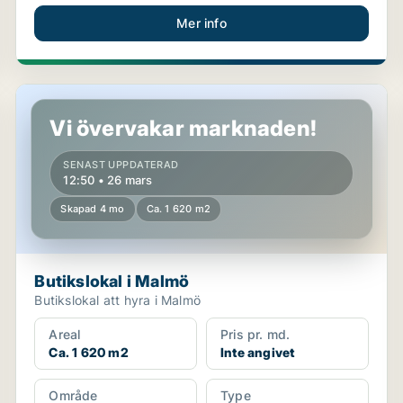
Mer info
Butikslokal i Malmö
Vi övervakar marknaden!
SENAST UPPDATERAD
12:50 • 26 mars
Skapad 4 mo
Ca. 1 620 m2
Butikslokal i Malmö
Butikslokal att hyra i Malmö
Areal
Pris pr. md.
Ca. 1 620 m2
Inte angivet
Område
Type