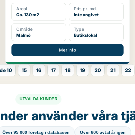
Areal
Pris pr. md.
Ca. 130 m2
Inte angivet
Område
Type
Malmö
Butikslokal
Mer info
de 10
15
16
17
18
19
20
21
22
UTVALDA KUNDER
nder använder våra tj
Över 95 000 företag i databasen
Över 800 avtal årligen